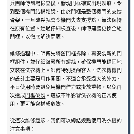
兵團師傅到場檢查後，發現門框確實出現裂痕，令
到整個機門結構鬆脫。由於門框是整個機門的支撐
骨架，一旦破裂就會令機門失去支撐點，無法保持
在原有位置。經過仔細檢查後，師傅建議更換全組
門框，以徹底解決問題。
維修過程中，師傅先將舊門框拆除，再安裝新的門
框組件，並仔細鎖緊所有螺絲，確保機門能穩固地
安裝在洗衣機上。師傅特別提醒客人，洗衣機機門
的設計主要是用作開關，不適合承受過大的外力。
平日使用時要避免用機門借力或掛放重物，以免再
次造成
門框破裂
。這樣不單影響洗衣機的正常使
用，更可能會構成危險。
從這次維修經驗，我們可以總結幾點使用洗衣機的
注意事項：