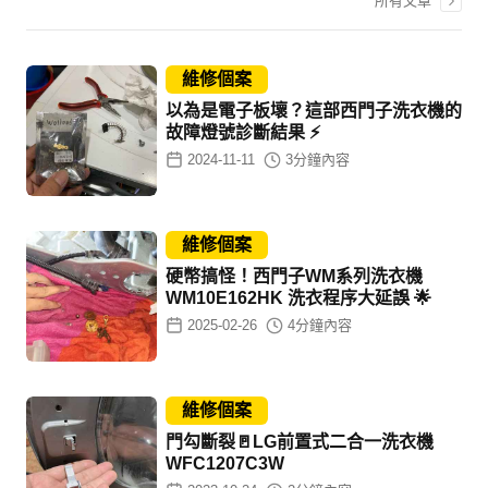
所有文章
維修個案
以為是電子板壞？這部西門子洗衣機的
故障燈號診斷結果 ⚡
2024-11-11
3
分鐘內容
維修個案
硬幣搞怪！西門子WM系列洗衣機
WM10E162HK 洗衣程序大延誤 🌟
2025-02-26
4
分鐘內容
維修個案
門勾斷裂🚪LG前置式二合一洗衣機
WFC1207C3W