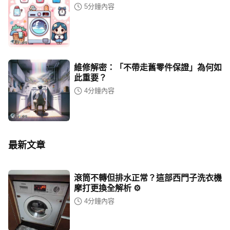
5
分鐘內容
維修解密：「不帶走舊零件保證」為何如
此重要？
4
分鐘內容
最新文章
滾筒不轉但排水正常？這部西門子洗衣機
摩打更換全解析 ⚙️
4
分鐘內容