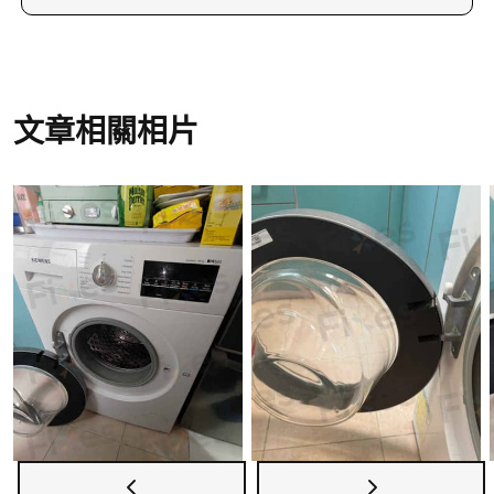
建議拍攝損壞部位的圖片或短片，以便師傅更準確
如需安排洗衣機維修服務，可致電23604000或
判斷問題及準備適合的維修零件，這樣可更快地安
WhatsApp到66766466與維修兵團聯絡，亦可瀏覽
排維修服務。
維修兵團網站了解更多服務詳情。我們的上門維修
服務覆蓋全香港，專業師傅會為你的洗衣機問題提
文章相關相片
供有效解決方案。