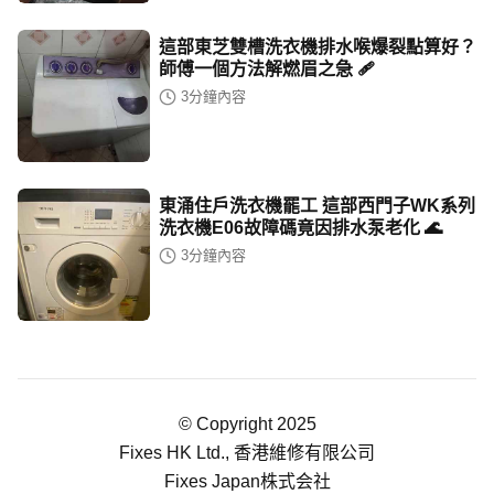
這部東芝雙槽洗衣機排水喉爆裂點算好？
師傅一個方法解燃眉之急 🩹
3
分鐘內容
東涌住戶洗衣機罷工 這部西門子WK系列
洗衣機E06故障碼竟因排水泵老化 🌊
3
分鐘內容
© Copyright 2025
Fixes HK Ltd., 香港維修有限公司
Fixes Japan株式会社