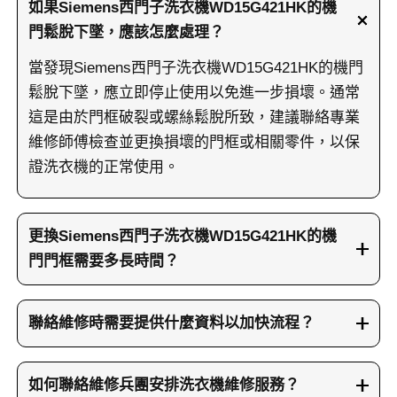
如果Siemens西門子洗衣機WD15G421HK的機
門鬆脫下墜，應該怎麼處理？
當發現Siemens西門子洗衣機WD15G421HK的機門
鬆脫下墜，應立即停止使用以免進一步損壞。通常
這是由於門框破裂或螺絲鬆脫所致，建議聯絡專業
維修師傅檢查並更換損壞的門框或相關零件，以保
證洗衣機的正常使用。
更換Siemens西門子洗衣機WD15G421HK的機
門門框需要多長時間？
更換Siemens西門子洗衣機WD15G421HK的機門門
框過程通常需要約1至2小時，視乎損壞程度及現場
聯絡維修時需要提供什麼資料以加快流程？
情況而定。維修師傅會先拆卸舊門框，再安裝新門
聯絡維修時，請提供洗衣機的品牌名稱及型號，例
框組件，並細心鎖緊所有螺絲以確保機門穩固，維
如Siemens西門子，並描述清楚機門鬆脫的情況。
如何聯絡維修兵團安排洗衣機維修服務？
修完成後還會檢查機門運作是否正常。