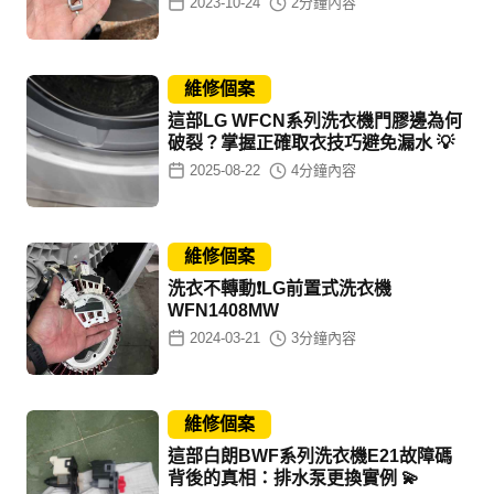
2023-10-24
2
分鐘內容
維修個案
這部LG WFCN系列洗衣機門膠邊為何
破裂？掌握正確取衣技巧避免漏水 💡
2025-08-22
4
分鐘內容
維修個案
洗衣不轉動❗LG前置式洗衣機
WFN1408MW
2024-03-21
3
分鐘內容
維修個案
這部白朗BWF系列洗衣機E21故障碼
背後的真相：排水泵更換實例 💫