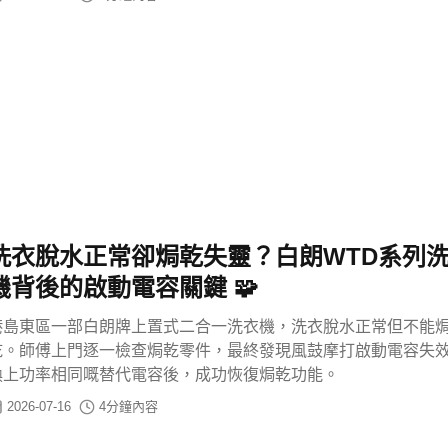
洗衣脫水正常卻焗乾失靈？白朗WTD系列
機背後的啟動電容關鍵 🧩
港島東區一部白朗牌上置式二合一洗衣機，洗衣脫水正常但不能
乾。師傅上門逐一檢查焗乾零件，最終發現風鼓摩打啟動電容失
換上功率相同嘅替代電容後，成功恢復焗乾功能。
2026-07-16
4
分鐘內容