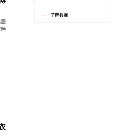
傅
了解兵團
兵團
取時
衣