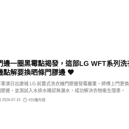
門邊一圈黑霉點揭發，這部LG WFT系列洗
機點解要換晒條門膠邊 🖤
將軍澳日出康城 LG 前置式洗衣機門膠邊發霉嚴重，師傅上門更
門膠邊，並測試入水排水確認無漏水，成功解決衣物衞生隱患。
2026-07-15
4
分鐘內容