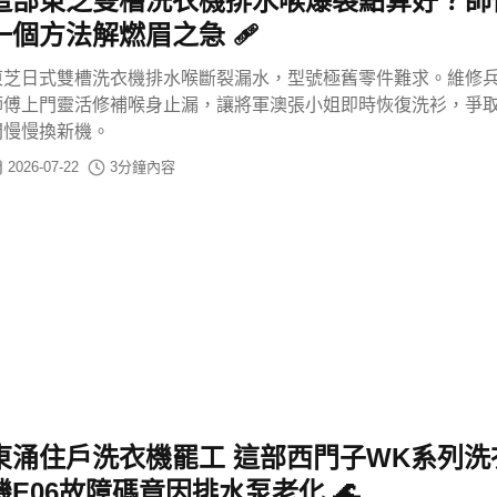
這部東芝雙槽洗衣機排水喉爆裂點算好？師
一個方法解燃眉之急 🩹
東芝日式雙槽洗衣機排水喉斷裂漏水，型號極舊零件難求。維修
師傅上門靈活修補喉身止漏，讓將軍澳張小姐即時恢復洗衫，爭
間慢慢換新機。
2026-07-22
3
分鐘內容
東涌住戶洗衣機罷工 這部西門子WK系列洗
機E06故障碼竟因排水泵老化 🌊