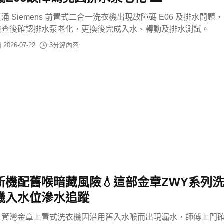
涌 Siemens 前置式二合一洗衣機出現故障碼 E06 及排水問題
檢查後確認排水泵老化，更換後完成入水、轉動及排水測試。
2026-07-22
3
分鐘內容
新機配舊喉暗藏風險💧這部金章ZWY系列
機入水位滲水追蹤
筲箕灣金章上置式洗衣機因沿用舊入水喉而出現漏水，師傅上門