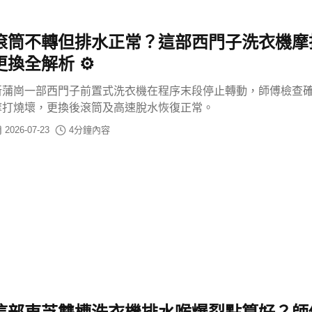
滾筒不轉但排水正常？這部西門子洗衣機摩
更換全解析 ⚙️
新蒲崗一部西門子前置式洗衣機在程序末段停止轉動，師傅檢查
摩打燒壞，更換後滾筒及高速脫水恢復正常。
2026-07-23
4
分鐘內容