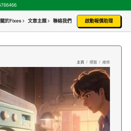
66466
關於Fixes
文章主題
聯絡我們
啟動報價助理
主頁
/
標籤
/
維修