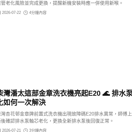
喉管老化風險並完成更換，提醒新機安裝時應一併使用新喉。
2026-07-22
4
分鐘內容
柴灣潘太這部金章洗衣機亮起E20 🌊 排水
化如何一次解決
柴灣杏花邨金章牌前置式洗衣機出現故障碼E20排水異常，師傅
斷後確認排水泵軸芯老化，更換全新排水泵後回復正常。
2026-07-21
3
分鐘內容