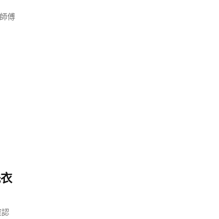
，師傅
洗衣
確認