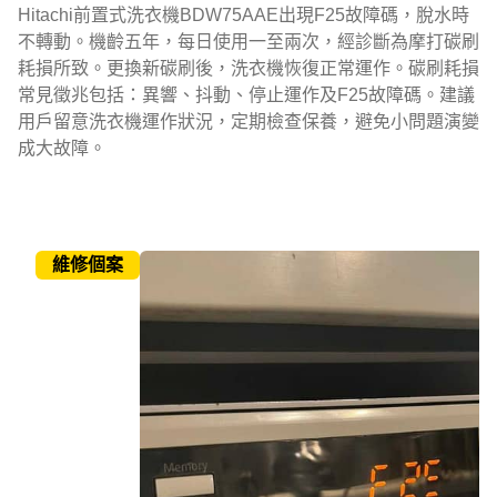
Hitachi前置式洗衣機BDW75AAE出現F25故障碼，脫水時
不轉動。機齡五年，每日使用一至兩次，經診斷為摩打碳刷
耗損所致。更換新碳刷後，洗衣機恢復正常運作。碳刷耗損
常見徵兆包括：異響、抖動、停止運作及F25故障碼。建議
用戶留意洗衣機運作狀況，定期檢查保養，避免小問題演變
成大故障。
維修個案