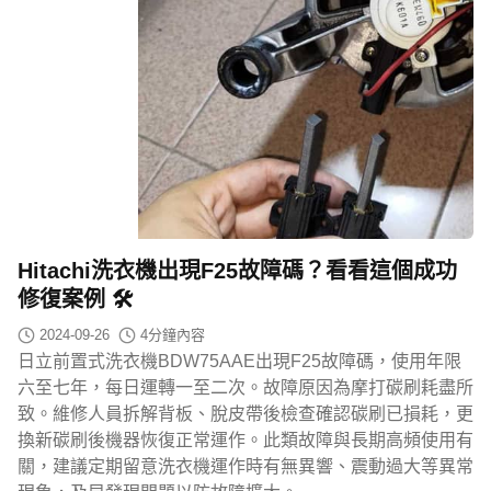
Hitachi洗衣機出現F25故障碼？看看這個成功
修復案例 🛠️
2024-09-26
4
分鐘內容
日立前置式洗衣機BDW75AAE出現F25故障碼，使用年限
六至七年，每日運轉一至二次。故障原因為摩打碳刷耗盡所
致。維修人員拆解背板、脫皮帶後檢查確認碳刷已損耗，更
換新碳刷後機器恢復正常運作。此類故障與長期高頻使用有
關，建議定期留意洗衣機運作時有無異響、震動過大等異常