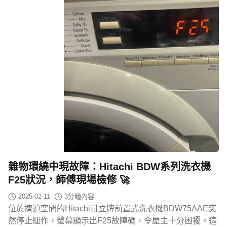
雜物環繞中現故障：Hitachi BDW系列洗衣機
F25狀況，師傅現場檢修 🚀
2025-02-11
3
分鐘內容
位於擠迫空間的Hitachi日立牌前置式洗衣機BDW75AAE突
然停止運作，螢幕顯示出F25故障碼，令屋主十分困擾。這