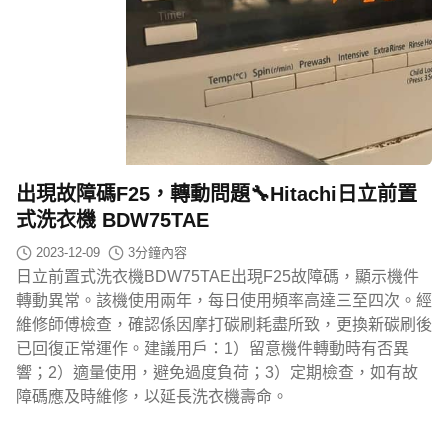
出現故障碼F25，轉動問題🔧Hitachi日立前置
式洗衣機 BDW75TAE
2023-12-09
3
分鐘內容
日立前置式洗衣機BDW75TAE出現F25故障碼，顯示機件
轉動異常。該機使用兩年，每日使用頻率高達三至四次。經
維修師傅檢查，確認係因摩打碳刷耗盡所致，更換新碳刷後
已回復正常運作。建議用戶：1）留意機件轉動時有否異
響；2）適量使用，避免過度負荷；3）定期檢查，如有故
障碼應及時維修，以延長洗衣機壽命。