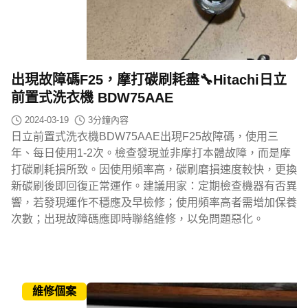
出現故障碼F25，摩打碳刷耗盡🔧Hitachi日立
前置式洗衣機 BDW75AAE
2024-03-19
3
分鐘內容
日立前置式洗衣機BDW75AAE出現F25故障碼，使用三
年、每日使用1-2次。檢查發現並非摩打本體故障，而是摩
打碳刷耗損所致。因使用頻率高，碳刷磨損速度較快，更換
新碳刷後即回復正常運作。建議用家：定期檢查機器有否異
響，若發現運作不穩應及早檢修；使用頻率高者需增加保養
次數；出現故障碼應即時聯絡維修，以免問題惡化。
維修個案