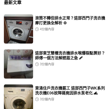
最新文章
滾筒不轉但排水正常？這部西門子洗衣機
摩打更換全解析 ⚙️
4
分鐘內容
這部東芝雙槽洗衣機排水喉爆裂點算好？
師傅一個方法解燃眉之急 🩹
3
分鐘內容
東涌住戶洗衣機罷工 這部西門子WK系列
洗衣機E06故障碼竟因排水泵老化 🌊
3
分鐘內容