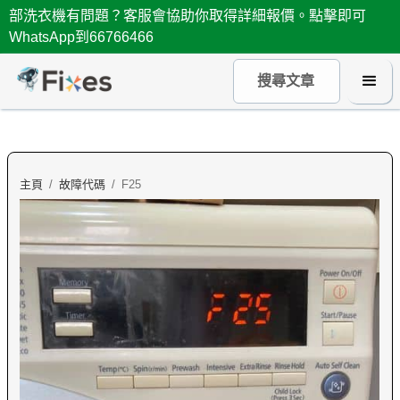
部洗衣機有問題？客服會協助你取得詳細報價。點擊即可
WhatsApp到66766466
主頁
/
故障代碼
/
F25