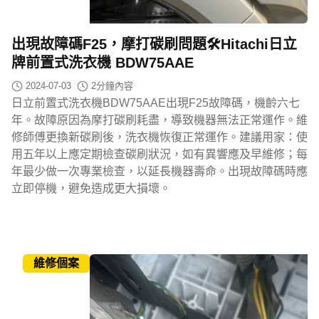
出現故障碼F25，摩打碳刷問題🛠️Hitachi日立
牌前置式洗衣機 BDW75AAE
2024-07-03
2
分鐘內容
日立前置式洗衣機BDW75AAE出現F25故障碼，機齡六七
年。故障原因為摩打碳刷耗盡，導致機器無法正常運作。維
修師傅更換新碳刷後，洗衣機恢復正常運作。建議用家：使
用五年以上應定期檢查碳刷狀況，如有異響應及早維修；每
年最少做一次專業檢查，以延長機器壽命。出現故障碼時應
立即停機，避免造成更大損壞。
維修個案