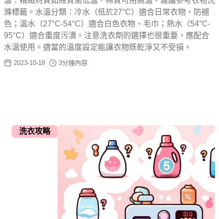
溫：精緻材質如絲質需低溫，棉質可用高溫。建議參考衣物洗
滌標籤。水溫分類：冷水（低於27°C）適合日常衣物，防褪
色；溫水（27°C-54°C）適合白色衣物、毛巾；熱水（54°C-
95°C）適合重度污漬。注意洗衣劑的選擇也很重要，應配合
水溫使用。適當的溫度設定能讓衣物既乾淨又不受損。
2023-10-18
3
分鐘內容
洗衣攻略