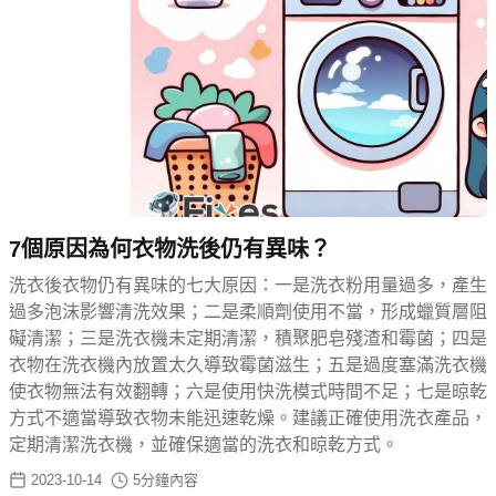
7個原因為何衣物洗後仍有異味？
洗衣後衣物仍有異味的七大原因：一是洗衣粉用量過多，產生
過多泡沫影響清洗效果；二是柔順劑使用不當，形成蠟質層阻
礙清潔；三是洗衣機未定期清潔，積聚肥皂殘渣和霉菌；四是
衣物在洗衣機內放置太久導致霉菌滋生；五是過度塞滿洗衣機
使衣物無法有效翻轉；六是使用快洗模式時間不足；七是晾乾
方式不適當導致衣物未能迅速乾燥。建議正確使用洗衣產品，
定期清潔洗衣機，並確保適當的洗衣和晾乾方式。
2023-10-14
5
分鐘內容