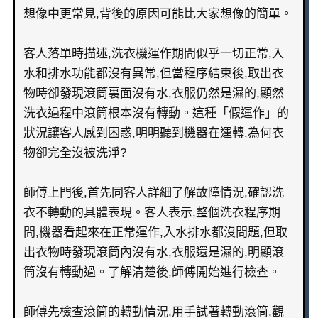
想像中更常見,背後的原因可能比大家想像的簡單。
客人落單時描述,洗衣機運作期間似乎一切正常,入
水和排水功能都沒有異常,但當程序結束後,取出衣
物時卻發現滾筒裏面沒有水,衣服仍然是濕的,顯然
洗衣過程中滾筒根本沒有轉動。這種「假運作」的
狀況讓客人感到困惑,明明聽到機器在運轉,為何衣
物卻完全沒被洗淨?
師傅上門後,首先同客人詳細了解故障情況,確認洗
衣不轉動的具體表現。客人表示,整個洗衣程序期
間,機器看起來在正常運作,入水排水都沒問題,但取
出衣物時發現滾筒內沒有水,衣服還是濕的,明顯滾
筒沒有轉動過。了解清楚後,師傅開始進行檢查。
師傅先檢查滾筒的轉動情況,用手試著轉動滾筒,觀