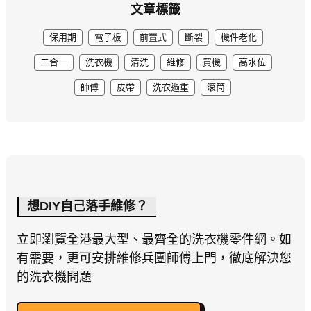
文章標籤
保用期
電子板
前置式
斷裂
機件老化
二合一
洗衣機
清洗
維修
買機
高水位
師傅
皮帶
洗衣過重
滾筒
想DIY自己落手維修？
立即瀏覽全港最大型、最齊全的洗衣機零件網。如
有需要，更可安排維修兵團師傅上門，徹底解決您
的洗衣機問題