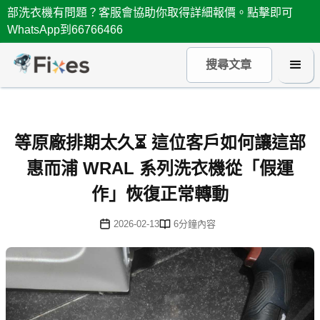
部洗衣機有問題？客服會協助你取得詳細報價。點擊即可
WhatsApp到66766466
等原廠排期太久⏳ 這位客戶如何讓這部
惠而浦 WRAL 系列洗衣機從「假運
作」恢復正常轉動
2026-02-13
6
分鐘內容