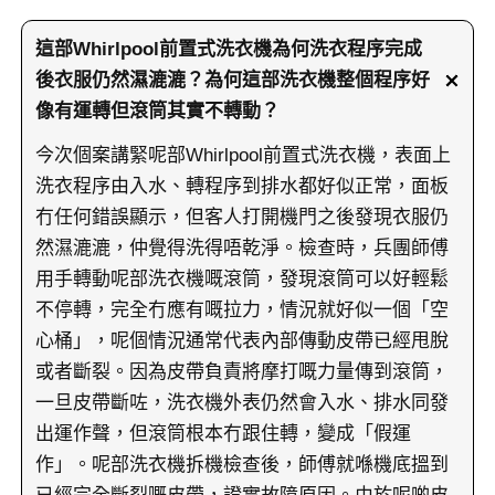
這部Whirlpool前置式洗衣機為何洗衣程序完成
後衣服仍然濕漉漉？為何這部洗衣機整個程序好
像有運轉但滾筒其實不轉動？
今次個案講緊呢部Whirlpool前置式洗衣機，表面上
洗衣程序由入水、轉程序到排水都好似正常，面板
冇任何錯誤顯示，但客人打開機門之後發現衣服仍
然濕漉漉，仲覺得洗得唔乾淨。檢查時，兵團師傅
用手轉動呢部洗衣機嘅滾筒，發現滾筒可以好輕鬆
不停轉，完全冇應有嘅拉力，情況就好似一個「空
心桶」，呢個情況通常代表內部傳動皮帶已經甩脫
或者斷裂。因為皮帶負責將摩打嘅力量傳到滾筒，
一旦皮帶斷咗，洗衣機外表仍然會入水、排水同發
出運作聲，但滾筒根本冇跟住轉，變成「假運
作」。呢部洗衣機拆機檢查後，師傅就喺機底搵到