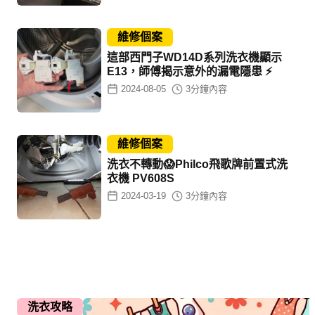
維修個案
這部西門子WD14D系列洗衣機顯示
E13，師傅揭示意外的漏電隱患 ⚡
2024-08-05
3
分鐘內容
維修個案
洗衣不轉動😱Philco飛歌牌前置式洗
衣機 PV608S
2024-03-19
3
分鐘內容
洗衣攻略