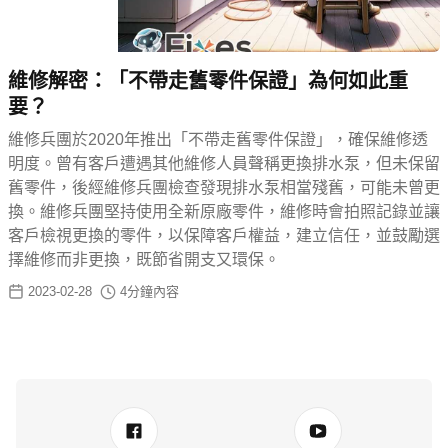
維修解密：「不帶走舊零件保證」為何如此重
要？
維修兵團於2020年推出「不帶走舊零件保證」，確保維修透
明度。曾有客戶遭遇其他維修人員聲稱更換排水泵，但未保留
舊零件，後經維修兵團檢查發現排水泵相當殘舊，可能未曾更
換。維修兵團堅持使用全新原廠零件，維修時會拍照記錄並讓
客戶檢視更換的零件，以保障客戶權益，建立信任，並鼓勵選
擇維修而非更換，既節省開支又環保。
2023-02-28
4
分鐘內容