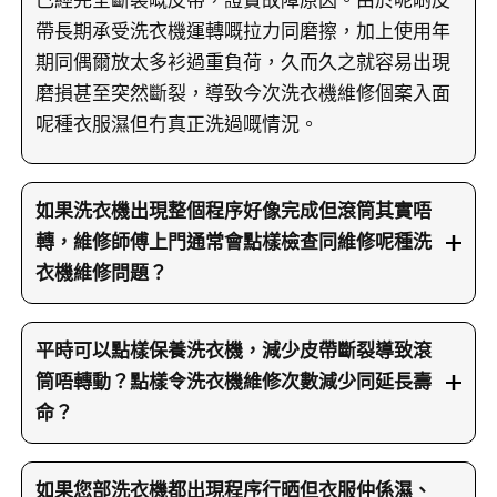
已經完全斷裂嘅皮帶，證實故障原因。由於呢啲皮
帶長期承受洗衣機運轉嘅拉力同磨擦，加上使用年
期同偶爾放太多衫過重負荷，久而久之就容易出現
磨損甚至突然斷裂，導致今次洗衣機維修個案入面
呢種衣服濕但冇真正洗過嘅情況。
如果洗衣機出現整個程序好像完成但滾筒其實唔
轉，維修師傅上門通常會點樣檢查同維修呢種洗
衣機維修問題？
當洗衣機出現程序行晒但衣服仍然濕、滾筒唔轉呢
類情況，兵團師傅上門會先同客人詳細傾清楚故障
平時可以點樣保養洗衣機，減少皮帶斷裂導致滾
表現，例如有冇異常聲、入水排水是否正常、係咪
筒唔轉動？點樣令洗衣機維修次數減少同延長壽
每個程序都咁等。之後會手動轉動滾筒，感受有冇
命？
正常阻力，因為正常情況滾筒應該會畀皮帶同摩打
要減少將來再出現滾筒唔轉、衣服洗極都唔乾淨呢
拖住，有少少拉力。如果發現滾筒好似「空轉」
種情況，其實日常用洗衣機時可以做多幾個簡單步
如果您部洗衣機都出現程序行晒但衣服仲係濕、