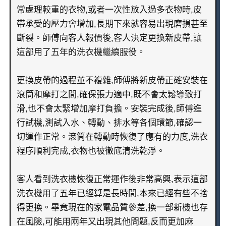
常處理較重的衣物,或者一次性放入過多衣物時,皮
帶承受的壓力會增加,長期下來就容易出現磨損甚至
斷裂。師傅向客人報價後,客人決定更換新皮帶,讓
這部用了五年的洗衣機繼續服役。
更換皮帶的過程並不複雜,師傅將新皮帶正確安裝在
滾筒和摩打之間,確保張力適中,既不會太鬆導致打
滑,也不會太緊增加摩打負擔。安裝完成後,師傅進
行試機,測試入水、轉動、排水等各個環節,確認一
切運作正常。滾筒在轉動時恢復了應有的力度,洗衣
程序順利完成,衣物也被徹底清洗乾淨。
客人看到洗衣機恢復正常運作後非常高興,表示這部
洗衣機用了五年已經算是長時間,本來已經有些不捨
得更換。畢竟現在的家電品質參差,換一部新機也存
在風險,可能用兩年又出現其他問題,反而更加麻