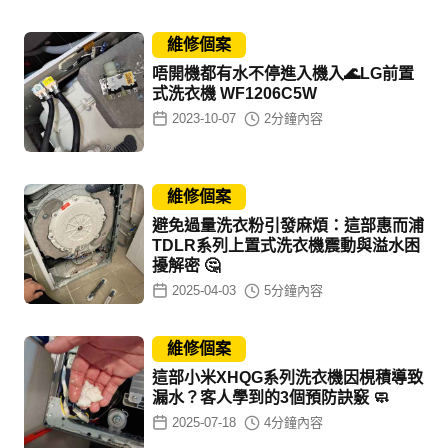
維修個案
唔開機都有水不停進入機入🌊LG前置
式洗衣機 WF1206C5W
2023-10-07
2
分鐘內容
維修個案
避免過量洗衣粉引發麻煩：這部惠而浦
TDLR系列上置式洗衣機震動與溢水困
擾解密 🤔
2025-04-03
5
分鐘內容
維修個案
這部小米XHQG系列洗衣機因梘積導致
漏水？客人學到的3個預防訣竅 🧼
2025-07-18
4
分鐘內容