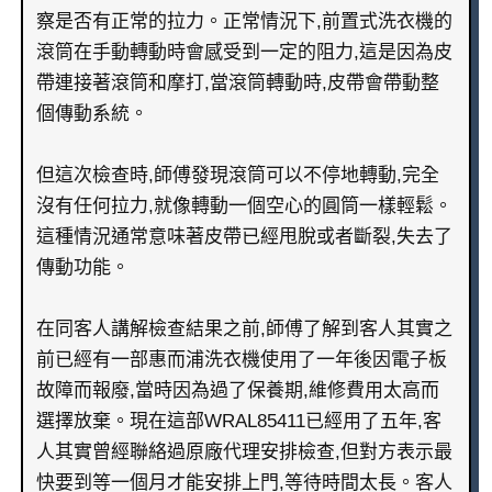
察是否有正常的拉力。正常情況下,前置式洗衣機的
滾筒在手動轉動時會感受到一定的阻力,這是因為皮
帶連接著滾筒和摩打,當滾筒轉動時,皮帶會帶動整
個傳動系統。
但這次檢查時,師傅發現滾筒可以不停地轉動,完全
沒有任何拉力,就像轉動一個空心的圓筒一樣輕鬆。
這種情況通常意味著皮帶已經甩脫或者斷裂,失去了
傳動功能。
在同客人講解檢查結果之前,師傅了解到客人其實之
前已經有一部惠而浦洗衣機使用了一年後因電子板
故障而報廢,當時因為過了保養期,維修費用太高而
選擇放棄。現在這部WRAL85411已經用了五年,客
人其實曾經聯絡過原廠代理安排檢查,但對方表示最
快要到等一個月才能安排上門,等待時間太長。客人