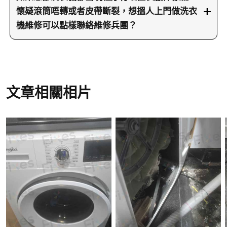
咁，就會懷疑皮帶問題。下一步會拆開機背或機底
驟。第一，盡量避免一次過放太多衣物，尤其是厚
懷疑滾筒唔轉或者皮帶斷裂，想搵人上門做洗衣
外殼，目視檢查皮帶有冇甩位、變形或者斷裂，同
毛巾、被袋、牛仔褲呢啲較重物件，過重會令皮帶
機維修可以點樣聯絡維修兵團？
時順便望一望摩打、皮帶輪同附近零件有冇異常磨
同摩打長期超負荷，加速老化甚至突然斷裂。第
損。確認問題後，師傅會同客人講解維修方案同價
如果您發覺您部洗衣機都開始出現好似今次咁嘅情
二，間中關機後用手慢慢轉下滾筒，留意有冇異常
錢，如果客人同意，就會更換合適尺寸同型號嘅新
況，例如聽到機器好似有運作聲，但程序完成後衣
卡住或者阻力突然變得好細，呢啲都可能係皮帶開
皮帶。裝新皮帶時會調校好張力，唔可以太鬆（容
服仍然濕，摸落又覺得冇真正洗過、水好似冇喺滾
始出問題嘅早期信號。第三，如發現洗衣機運行時
易打滑令滾筒無力），亦唔可以太緊（會增加摩打
筒入面翻滾過，甚至懷疑滾筒唔轉或者皮帶出問
文章相關相片
有持續嘅橡膠摩擦聲、燒膠味或者滾筒有時轉有時
負荷）。安裝後會做多次測試，包括洗、排水、轉
題，建議唔好再勉強使用，以免令其他零件一齊受
唔轉，就唔好再硬撐用落去，應該盡快安排洗衣機
動、脫水等，確保洗衣機滾筒轉動順暢、冇異聲，
損。您可以直接打電話去23604000，同維修兵團嘅
維修，因為繼續使用可能會連帶傷到摩打同其他零
衣服可以正常洗淨先會交機。
同事講返洗衣機嘅狀況，我哋會安排兵團師傅上門
件。第四，洗衣機用咗大約五年以上，尤其係開機
檢查。同時亦可以用WhatsApp 66766466 send相同
密度較高嘅家庭，可以考慮每隔一段時間做一次全
片，等師傅事前了解多啲情況。更多洗衣機維修個
面檢查，包括皮帶、排水位同入水喉等，提早處理
案同保養貼士，可以隨時上維修兵團網站睇詳情。
磨損位，往往可以慳返往後更大筆維修開支，亦令
我哋上門服務覆蓋成個香港，包括九龍、新界同各
洗衣機用得更耐。
區，方便您盡快處理洗衣機滾筒唔轉、皮帶斷裂呢
類問題，減少影響日常洗衫。