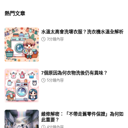
熱門文章
水溫太高會洗壞衣服？洗衣機水溫全解析
3
分鐘內容
7個原因為何衣物洗後仍有異味？
5
分鐘內容
維修解密：「不帶走舊零件保證」為何如
此重要？
4
分鐘內容