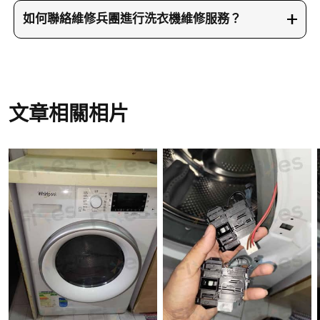
修服務。維修兵團的師傅會上門檢查，並迅速更換
機的型號，並拍攝相關圖片或影片，這有助於我們
如何聯絡維修兵團進行洗衣機維修服務？
故障的門鎖掣，以確保洗衣機恢復正常運作。
的兵團報價系統準確分析問題並給予報價。不同型
如需維修洗衣機，請致電23604000或WhatsApp到
號的洗衣機對應相同故障碼可能有不同問題，請務
66766466，或訪問維修兵團網站了解更多服務細
必提供詳細資料。
節。我們的服務覆蓋全香港，並提供極速上門服
務，確保您的洗衣機問題能迅速解決。
文章相關相片