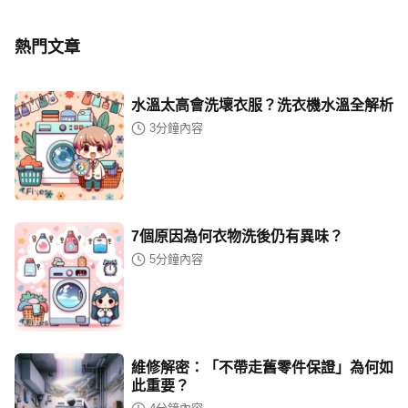
熱門文章
水溫太高會洗壞衣服？洗衣機水溫全解析
3
分鐘內容
7個原因為何衣物洗後仍有異味？
5
分鐘內容
維修解密：「不帶走舊零件保證」為何如
此重要？