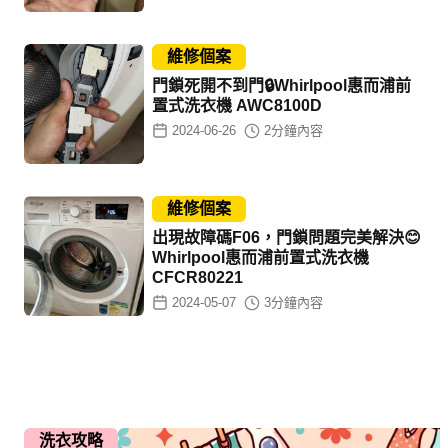
維修個案
門鎖死開不到門🔒Whirlpool惠而浦前
置式洗衣機 AWC8100D
2024-06-26
2
分鐘內容
維修個案
出現故障碼F06，門鎖問題完美解決😊
Whirlpool惠而浦前置式洗衣機
CFCR80221
2024-05-07
3
分鐘內容
洗衣攻略