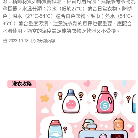
溫：精緻材質如絲質需低溫，棉質可用高溫。建議參考衣物洗
滌標籤。水溫分類：冷水（低於27°C）適合日常衣物，防褪
色；溫水（27°C-54°C）適合白色衣物、毛巾；熱水（54°C-
95°C）適合重度污漬。注意洗衣劑的選擇也很重要，應配合
水溫使用。適當的溫度設定能讓衣物既乾淨又不受損。
2023-10-18
3
分鐘內容
洗衣攻略