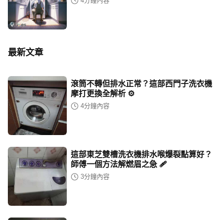
4
分鐘內容
最新文章
滾筒不轉但排水正常？這部西門子洗衣機
摩打更換全解析 ⚙️
4
分鐘內容
這部東芝雙槽洗衣機排水喉爆裂點算好？
師傅一個方法解燃眉之急 🩹
3
分鐘內容