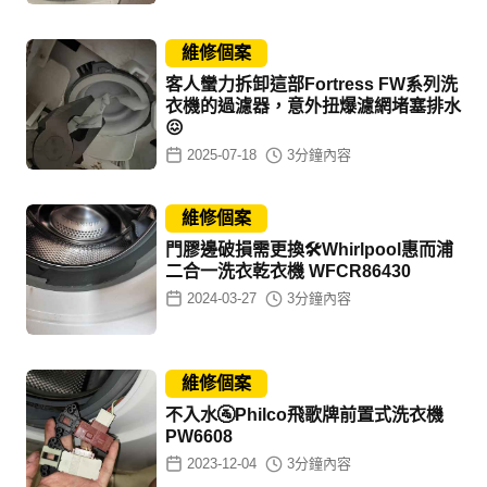
維修個案
客人蠻力拆卸這部Fortress FW系列洗
衣機的過濾器，意外扭爆濾網堵塞排水
😖
2025-07-18
3
分鐘內容
維修個案
門膠邊破損需更換🛠Whirlpool惠而浦
二合一洗衣乾衣機 WFCR86430
2024-03-27
3
分鐘內容
維修個案
不入水🚰Philco飛歌牌前置式洗衣機
PW6608
2023-12-04
3
分鐘內容