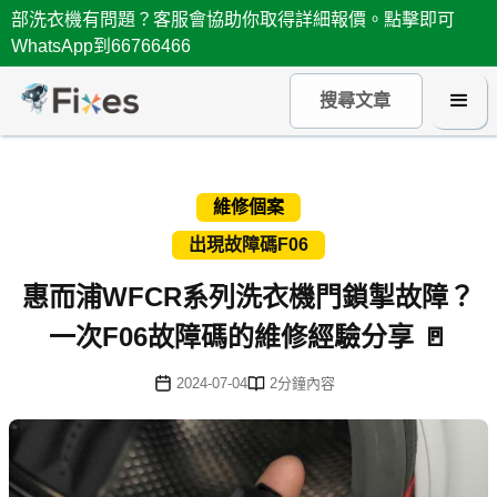
部洗衣機有問題？客服會協助你取得詳細報價。點擊即可
WhatsApp到66766466
維修個案
出現故障碼F06
惠而浦WFCR系列洗衣機門鎖掣故障？
一次F06故障碼的維修經驗分享 🚪
2024-07-04
2
分鐘內容