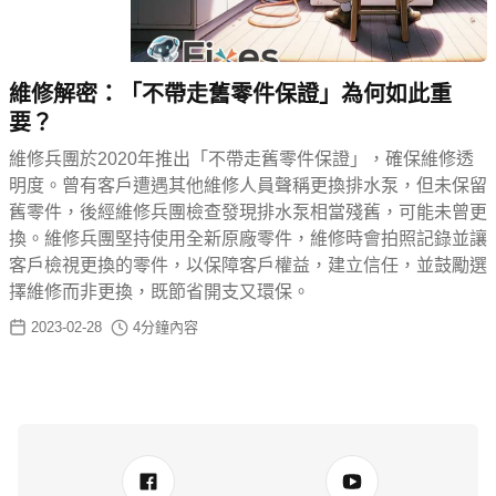
維修解密：「不帶走舊零件保證」為何如此重
要？
維修兵團於2020年推出「不帶走舊零件保證」，確保維修透
明度。曾有客戶遭遇其他維修人員聲稱更換排水泵，但未保留
舊零件，後經維修兵團檢查發現排水泵相當殘舊，可能未曾更
換。維修兵團堅持使用全新原廠零件，維修時會拍照記錄並讓
客戶檢視更換的零件，以保障客戶權益，建立信任，並鼓勵選
擇維修而非更換，既節省開支又環保。
2023-02-28
4
分鐘內容