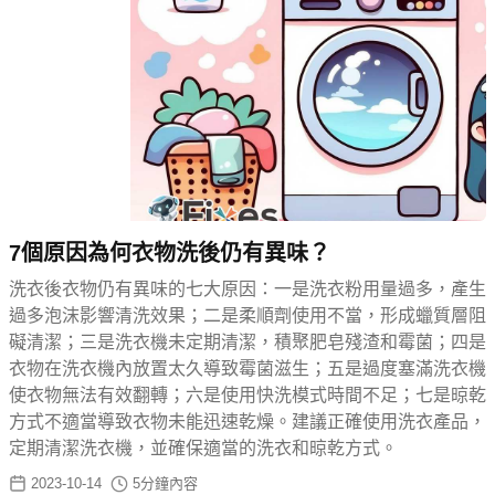
7個原因為何衣物洗後仍有異味？
洗衣後衣物仍有異味的七大原因：一是洗衣粉用量過多，產生
過多泡沫影響清洗效果；二是柔順劑使用不當，形成蠟質層阻
礙清潔；三是洗衣機未定期清潔，積聚肥皂殘渣和霉菌；四是
衣物在洗衣機內放置太久導致霉菌滋生；五是過度塞滿洗衣機
使衣物無法有效翻轉；六是使用快洗模式時間不足；七是晾乾
方式不適當導致衣物未能迅速乾燥。建議正確使用洗衣產品，
定期清潔洗衣機，並確保適當的洗衣和晾乾方式。
2023-10-14
5
分鐘內容