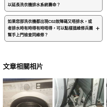
過、排水時有冇異聲等。之後師傅通常會先做一次
以延長洗衣機排水系統壽命？
實際測試，啟動排水程序睇吓水流變化，如果好似
要減少洗衣機出現C02故障碼、唔排水、脫水唔啟
今次個案一樣，只係開頭排到少少水，之後好快停
動等問題，其實平日用機習慣好關鍵。首先，每次
如果您部洗衣機都出現C02故障碼又唔排水，或
晒，會懷疑排水泵轉動受阻。再下一步，維修師傅
洗衫前都應該花一兩分鐘檢查衣物，尤其係褲頭
者排水時有時得有時唔得，可以點樣搵維修兵團
會請客人準備毛巾、膠盤或者垃圾袋，從過濾器位
帶、腰帶、繩帶、掛繩、胸圍肩帶等容易鬆脫或甩
幫手上門檢查同維修？
置完全放水，觀察水流速度，判斷過濾器同排水喉
出來的配件，盡量拆出或者打結固定好，避免喺洗
有冇塞住。如果放水好順，水唔算慢，就會集中檢
如果您部洗衣機都出現同類問題，好似彈出C02故
衣過程中被水流捲入排水系統。細件衣物例如襪、
查排水泵。師傅會用電筒由過濾器口向入面照，睇
障碼、洗完唔排水、脫水程式開唔到，或者排水時
內褲、BB衫、mask、手帕等，最好放入洗衣網
清楚排水泵扇葉位有冇頭髮、橡筋、細件衣物或者
一陣有水一陣又停，好大機會同排水泵或排水系統
袋，再放入洗衣機滾筒，可以大大減少細件布料經
織帶纏住。今次呢部洗衣機就係發現一條褲頭帶緊
有關，唔建議長期強行再洗，否則有機會燒壞泵同
文章相關相片
過桶底細孔被吸入排水泵位置。其次，建議固定一
緊圈住扇葉，仲難由過濾器口直接拉出。遇到呢種
其他零件。您可以直接致電23604000，同維修兵團
至兩個月清一次洗衣機過濾器，唔好等到已經唔排
情況，維修步驟就會再深入，先關閉電源同水源，
客服講返洗衣機情況，好似會唔會顯示故障碼、排
水先打開，清理時唔只係沖洗個過濾網，仲要學今
再拆開機身前板或者底部，將整個排水泵組件拆
水時有冇聲、過濾器有冇清過，等同事幫您安排合
次個案咁，用細電筒由過濾器口望入去，睇吓排水
出。拆出之後，師傅會清走纏住的異物，檢查泵身
適的上門洗衣機維修時間。如果您方便用電話以外
泵扇葉附近有冇毛髮、線頭或者布條纏住，一旦見
同馬達有冇燒焦痕跡或鬆動，再根據情況選擇維修
的途徑，都可以用WhatsApp 66766466，將故障畫
到可疑物就要盡早處理，唔好等到完全鎖死先處
或更換。好似今次個案，因為長期被卡住，排水泵
面、洗衣機款式相片、甚至短片傳比我哋，兵團師