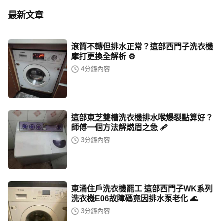
最新文章
滾筒不轉但排水正常？這部西門子洗衣機
摩打更換全解析 ⚙️
4
分鐘內容
這部東芝雙槽洗衣機排水喉爆裂點算好？
師傅一個方法解燃眉之急 🩹
3
分鐘內容
東涌住戶洗衣機罷工 這部西門子WK系列
洗衣機E06故障碼竟因排水泵老化 🌊
3
分鐘內容