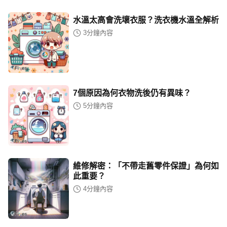
水溫太高會洗壞衣服？洗衣機水溫全解析
3
分鐘內容
7個原因為何衣物洗後仍有異味？
5
分鐘內容
維修解密：「不帶走舊零件保證」為何如
此重要？
4
分鐘內容