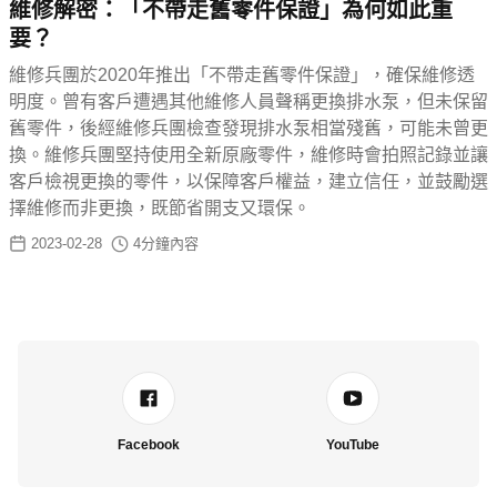
維修解密：「不帶走舊零件保證」為何如此重
要？
維修兵團於2020年推出「不帶走舊零件保證」，確保維修透
明度。曾有客戶遭遇其他維修人員聲稱更換排水泵，但未保留
舊零件，後經維修兵團檢查發現排水泵相當殘舊，可能未曾更
換。維修兵團堅持使用全新原廠零件，維修時會拍照記錄並讓
客戶檢視更換的零件，以保障客戶權益，建立信任，並鼓勵選
擇維修而非更換，既節省開支又環保。
2023-02-28
4
分鐘內容
Facebook
YouTube