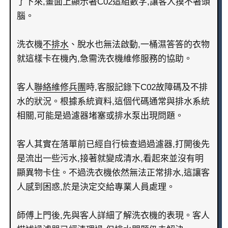
了下來,畫面上顯示著C02這組數字,讓客人摸不著頭
腦。
洗衣機
不排水
、脫水也無法啟動,一桶濕答答的衣物
就這樣卡在機內,急需洗衣機維修服務的協助。
客人
聯絡
維修兵團
時,客服記錄下C02故障碼及不排
水的狀況。根據系統資料,這個代碼通常與排水系統
相關,可能是過濾器堵塞或排水泵出現問題。
客人其實在落單前已經自行檢查過過濾器,打開後先
是流出一些污水,接著就變成清水,看起來並沒有明
顯異物卡住。不過洗衣機依然無法正常排水,這讓客
人感到困惑,於是決定交給專業人員處理。
師傅上門後,先與客人詳細了解洗衣機的表現。客人