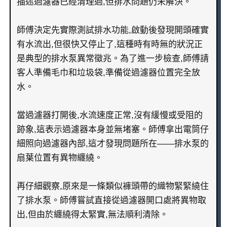
描述過濾器已經清理過,但排水問題仍未解決。
師傅決定先實際測試排水功能,啟動後發現開頭確實
有水流出,但很快又停止了,這種時有時無的狀況正
是典型的排水泵異常徵兆。為了進一步檢查,師傅請
客人準備毛巾和垃圾袋,準備從過濾器位置完全放
水。
當過濾器打開後,水流速度正常,沒有緩慢或受阻的
跡象,這表示過濾器本身並無堵塞。師傅拿出電筒仔
細照向過濾器內部,這才發現問題所在——排水泵的
扇葉位置有異物纏繞。
再仔細觀察,原來是一條類似褲頭帶的織物緊緊繞住
了排水泵。師傅嘗試直接從過濾器開口處將異物取
出,但由於纏繞得太緊實,無法順利清除。