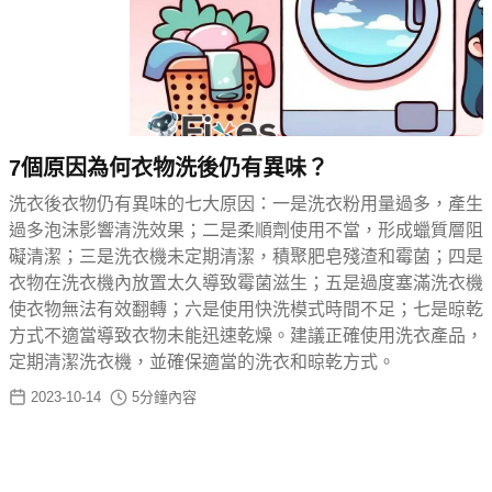
7個原因為何衣物洗後仍有異味？
洗衣後衣物仍有異味的七大原因：一是洗衣粉用量過多，產生
過多泡沫影響清洗效果；二是柔順劑使用不當，形成蠟質層阻
礙清潔；三是洗衣機未定期清潔，積聚肥皂殘渣和霉菌；四是
衣物在洗衣機內放置太久導致霉菌滋生；五是過度塞滿洗衣機
使衣物無法有效翻轉；六是使用快洗模式時間不足；七是晾乾
方式不適當導致衣物未能迅速乾燥。建議正確使用洗衣產品，
定期清潔洗衣機，並確保適當的洗衣和晾乾方式。
2023-10-14
5
分鐘內容