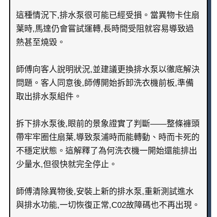
這種情況下,排水泵很可能已經受損。當異物卡住扇
葉時,馬達仍會嘗試運轉,長時間受阻就容易導致過
熱甚至燒毀。
師傅向客人說明狀況,並建議更換排水泵以徹底解決
問題。客人同意後,師傅開始拆卸洗衣機前板,準備
取出排水泵組件。
拆下排水泵後,眼前的景象證實了判斷——整條褲頭
帶牢牢圈住扇葉,導致泵浦時而能轉動、時而卡死的
不穩定狀態。這解釋了為何洗衣機一開始還能排出
少量水,但很快就完全停止。
師傅清除異物後,安裝上新的排水泵,重新測試進水
與排水功能,一切恢復正常,C02故障碼也不再出現。