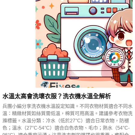
水溫太高會洗壞衣服？洗衣機水溫全解析
兵團小編分享洗衣機水溫設定知識。不同衣物材質適合不同水
溫：精緻材質如絲質需低溫，棉質可用高溫。建議參考衣物洗
滌標籤。水溫分類：冷水（低於27°C）適合日常衣物，防褪
色；溫水（27°C-54°C）適合白色衣物、毛巾；熱水（54°C-