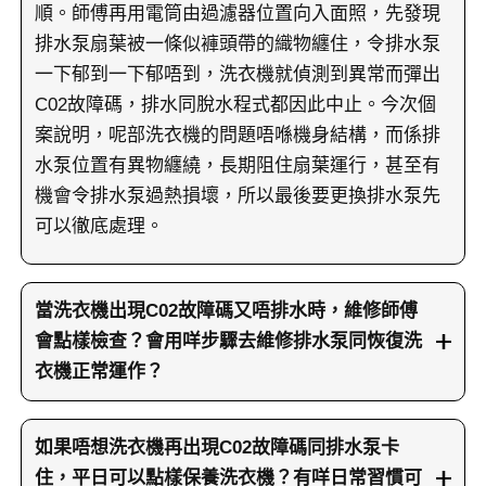
順。師傅再用電筒由過濾器位置向入面照，先發現
排水泵扇葉被一條似褲頭帶的織物纏住，令排水泵
一下郁到一下郁唔到，洗衣機就偵測到異常而彈出
C02故障碼，排水同脫水程式都因此中止。今次個
案說明，呢部洗衣機的問題唔喺機身結構，而係排
水泵位置有異物纏繞，長期阻住扇葉運行，甚至有
機會令排水泵過熱損壞，所以最後要更換排水泵先
可以徹底處理。
當洗衣機出現C02故障碼又唔排水時，維修師傅
會點樣檢查？會用咩步驟去維修排水泵同恢復洗
衣機正常運作？
當洗衣機顯示C02故障碼兼唔排水、唔能夠進入脫
水程式時，維修師傅上門後會先向客人了解洗衣機
如果唔想洗衣機再出現C02故障碼同排水泵卡
之前的表現，好似係咪中途停機、過濾器有冇清
住，平日可以點樣保養洗衣機？有咩日常習慣可