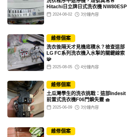
洗衣程序中途停機，燈號異常🚨
Hitachi日立牌日式洗衣機 NW80ESP
2024-08-02
3
分鐘內容
維修個案
洗衣後隔天才見機底積水？檢查這部
LG FC系列洗衣機入水掣的關鍵線索
🧩
2025-08-05
4
分鐘內容
維修個案
土瓜灣學生的洗衣挑戰：這部Indesit
前置式洗衣機F06門鎖失靈 🧺
2025-06-09
3
分鐘內容
維修個案