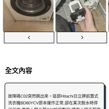
理。仲有，如果發現洗衣機排水時忽快忽慢、偶爾
已經出現間歇性死火，所以師傅幫客人更換全新的
傅可以更快了解排水問題同C02代碼狀況，再建議
傳出唔尋常雜聲，或者偶爾彈出故障碼但重開又暫
排水泵總成。安裝好之後，會重新組裝洗衣機，再
下一步處理方法。維修兵團的上門洗衣機維修服務
時正常，都唔好掉以輕心，應該盡早搵人檢查，因
試做進水、排水、脫水全程測試，確認冇漏水、冇
覆蓋全香港，多區都可以安排師傅出動，上門幫您
為有可能好似今次咁，異物已經開始卡住排水泵，
異聲，故障碼消失，洗衣機排水順暢，先算完成今
檢查排水泵、過濾器同排水喉，盡力幫您搵出唔排
只係仲未完全鎖死。長遠嚟講，保持洗衣量適中、
次洗衣機維修。
水的真正原因。如果您想了解更多洗衣機故障個
唔好超載、用適量洗衣粉或洗衣液、定期做筒洗程
案、保養貼士或者收費資料，可以隨時上維修兵團
式，都有助減少雜物、毛粒積聚喺排水路徑，令洗
網站查閱，遇到排水、脫水、故障碼相關問題，都
衣機排水系統運作順暢，延長排水泵同整部機的壽
可以放心交比兵團師傅處理。
命。
全文內容
故障碼C02突然跳出來。這部Hitachi日立牌前置式
洗衣機BD80YCV原本運作正常,卻在某次脫水時停