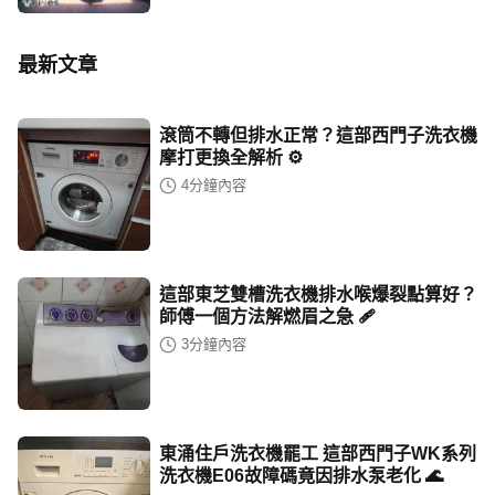
最新文章
滾筒不轉但排水正常？這部西門子洗衣機
摩打更換全解析 ⚙️
4
分鐘內容
這部東芝雙槽洗衣機排水喉爆裂點算好？
師傅一個方法解燃眉之急 🩹
3
分鐘內容
東涌住戶洗衣機罷工 這部西門子WK系列
洗衣機E06故障碼竟因排水泵老化 🌊