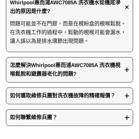
Whirlpool惠而浦AWC7085A 洗衣機水從機底滲
出的原因是什麼?
問題可能並不在門膠，而是在梘粉盒的梘喉鬆脫。
在洗衣機工作的過程中，鬆動的梘喉可能會漏水，
讓人誤以為是排水環節出現問題。
怎麼解決Whirlpool惠而浦AWC7085A 洗衣機梘
喉鬆脫和避震器老化的問題?
洗衣機梘喉鬆脫的問題可以通過重裝固定來解決。
另外，如果洗衣機避震器出現老化，導致洗衣機震
如何獲取維修兵團對洗衣機故障的精確報價？
動過於劇烈，甚至移位，可以選擇更換避震器，從
如果能在聯繫我們時提供準確的型號號碼，甚至拍
而提升洗衣機的穩定性和使用壽命。
攝一些照片或視頻來描述故障情況，我們的兵團報
如何聯繫維修兵團？
價系統就能分析並提供精確的報價。
我們的服務覆蓋全香港，您可以致電23604000或者
WhatsApp到66766466聯繫我們，也可以訪問維修