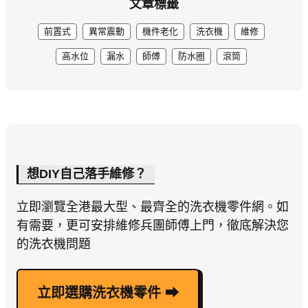
文章標籤
前置式
異常震動
機件老化
洗衣機
維修
高水位
漏水
師傅
防水圈
滾筒
想DIY自己落手維修？
立即瀏覽全港最大型、最齊全的洗衣機零件網。如
有需要，更可安排維修兵團師傅上門，徹底解決您
的洗衣機問題
立即選購洗衣機零件 ⮕