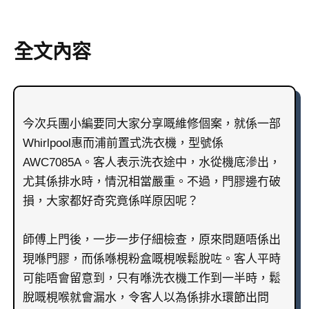
全文內容
今次兵團小編要同大家分享嘅維修個案，就係一部
Whirlpool惠而浦前置式洗衣機，型號係
AWC7085A。客人表示洗衣途中，水從機底滲出，
尤其係排水時，情況相當嚴重。不過，門膠邊冇破
損，大家都好奇究竟係咩原因呢？
師傅上門後，一步一步仔細檢查，原來問題唔係出
現喺門膠，而係喺梘粉盒嘅梘喉鬆脫咗。客人平時
可能唔會留意到，只有喺洗衣機工作到一半時，鬆
脫嘅梘喉就會漏水，令客人以為係排水環節出問