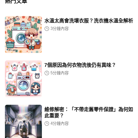
熱門文章
水溫太高會洗壞衣服？洗衣機水溫全解析
3
分鐘內容
7個原因為何衣物洗後仍有異味？
5
分鐘內容
維修解密：「不帶走舊零件保證」為何如
此重要？
4
分鐘內容