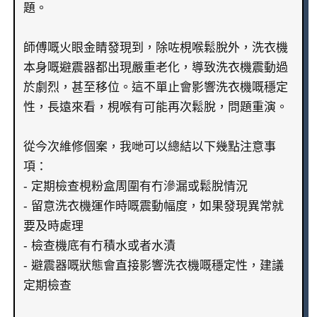
題。
師傅嘅火眼金睛發現到，除咗梘喉鬆脫外，洗衣機
本身嘅避震器都出現嚴重老化，導致洗衣機震動過
於劇烈，甚至移位。這不單止會影響洗衣機嘅穩定
性，長遠來看，梘喉有可能再次鬆脫，問題重演。
從今次維修個案，我哋可以總結以下幾點注意事
項：
- 定期檢查梘粉盒周圍有冇滲漏或鬆脫情況
- 留意洗衣機運作時嘅震動幅度，如果發現異常就
要及時處理
- 檢查機底有冇積水或者水漬
- 避震器嘅狀態會直接影響洗衣機嘅穩定性，建議
定期檢查