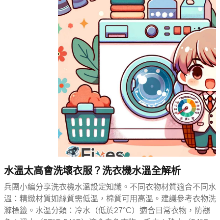
水溫太高會洗壞衣服？洗衣機水溫全解析
兵團小編分享洗衣機水溫設定知識。不同衣物材質適合不同水
溫：精緻材質如絲質需低溫，棉質可用高溫。建議參考衣物洗
滌標籤。水溫分類：冷水（低於27°C）適合日常衣物，防褪