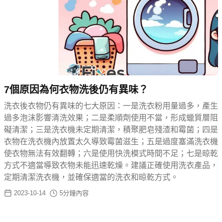
7個原因為何衣物洗後仍有異味？
洗衣後衣物仍有異味的七大原因：一是洗衣粉用量過多，產生
過多泡沫影響清洗效果；二是柔順劑使用不當，形成蠟質層阻
礙清潔；三是洗衣機未定期清潔，積聚肥皂殘渣和霉菌；四是
衣物在洗衣機內放置太久導致霉菌滋生；五是過度塞滿洗衣機
使衣物無法有效翻轉；六是使用快洗模式時間不足；七是晾乾
方式不適當導致衣物未能迅速乾燥。建議正確使用洗衣產品，
定期清潔洗衣機，並確保適當的洗衣和晾乾方式。
2023-10-14
5
分鐘內容