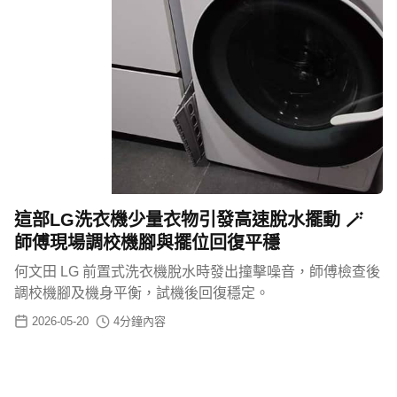
這部LG洗衣機少量衣物引發高速脫水擺動 🪄
師傅現場調校機腳與擺位回復平穩
何文田 LG 前置式洗衣機脫水時發出撞擊噪音，師傅檢查後
調校機腳及機身平衡，試機後回復穩定。
2026-05-20
4
分鐘內容