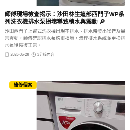
師傅現場檢查揭示：沙田林生這部西門子WP系
列洗衣機排水泵損壞導致積水與震動 🔎
沙田西門子上置式洗衣機出現不排水、排水時發出噪音及異
常震動，師傅確認排水泵嚴重損壞，清理排水系統並更換排
水泵後恢復正常。
2026-05-28
3
分鐘內容
維修個案