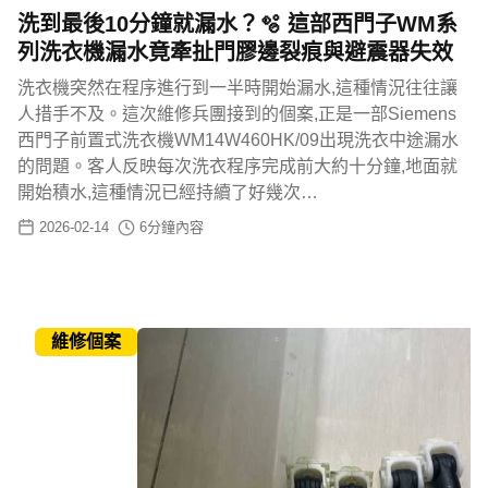
洗到最後10分鐘就漏水？🫧 這部西門子WM系
列洗衣機漏水竟牽扯門膠邊裂痕與避震器失效
洗衣機突然在程序進行到一半時開始漏水,這種情況往往讓
人措手不及。這次維修兵團接到的個案,正是一部Siemens
西門子前置式洗衣機WM14W460HK/09出現洗衣中途漏水
的問題。客人反映每次洗衣程序完成前大約十分鐘,地面就
開始積水,這種情況已經持續了好幾次…
2026-02-14
6
分鐘內容
維修個案