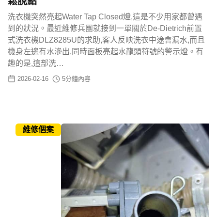
鬆脫點
洗衣機突然亮起Water Tap Closed燈,這是不少用家都曾遇
到的狀況。最近維修兵團就接到一單關於De-Dietrich前置
式洗衣機DLZ8285U的求助,客人反映洗衣中途會漏水,而且
機身左邊有水滲出,同時面板亮起水龍頭符號的警示燈。有
趣的是,這部洗…
2026-02-16
5
分鐘內容
維修個案