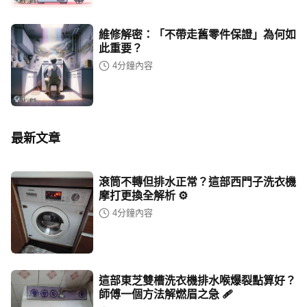
維修解密：「不帶走舊零件保證」為何如
此重要？
4
分鐘內容
最新文章
滾筒不轉但排水正常？這部西門子洗衣機
摩打更換全解析 ⚙️
4
分鐘內容
這部東芝雙槽洗衣機排水喉爆裂點算好？
師傅一個方法解燃眉之急 🩹