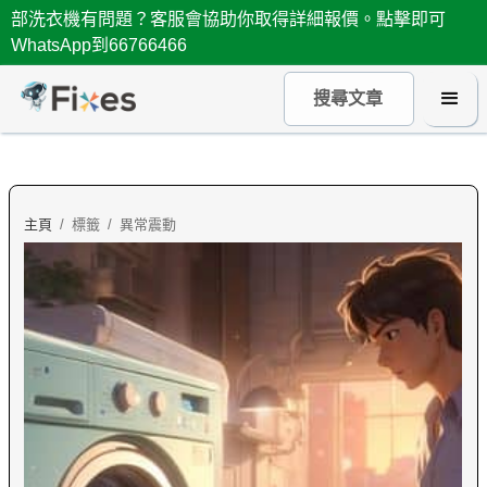
部洗衣機有問題？客服會協助你取得詳細報價。點擊即可
WhatsApp到66766466
主頁
/
標籤
/
異常震動