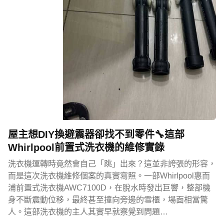
屋主想DIY換避震器卻找不到零件🔧這部
Whirlpool前置式洗衣機的維修實錄
洗衣機運轉時竟然會自己「跳」出來？這並非誇張的形容，
而是這次洗衣機維修個案的真實寫照。一部Whirlpool惠而
浦前置式洗衣機AWC7100D，在脫水時發出巨響，整部機
身不斷震動位移，最終甚至撞向旁邊的雪櫃，場面相當驚
人。這部洗衣機的主人其實早就察覺到問題…