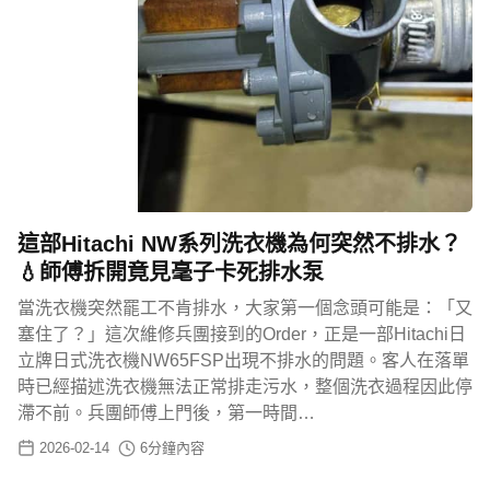
這部Hitachi NW系列洗衣機為何突然不排水？
💧師傅拆開竟見毫子卡死排水泵
當洗衣機突然罷工不肯排水，大家第一個念頭可能是：「又
塞住了？」這次維修兵團接到的Order，正是一部Hitachi日
立牌日式洗衣機NW65FSP出現不排水的問題。客人在落單
時已經描述洗衣機無法正常排走污水，整個洗衣過程因此停
滯不前。兵團師傅上門後，第一時間…
2026-02-14
6
分鐘內容