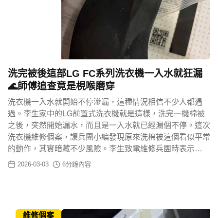
洗完被後這部LG FC系列洗衣機一入水就狂漏
🌊師傅追查竟是梘喉磨穿
洗衣機一入水就開始不停滲漏，這種情況相信不少人都遇
過。李生家中的LG前置式洗衣機就是這樣，洗完一機棉被
之後，突然開始漏水，而且是一入水就已經漏個不停。這次
洗衣機維修個案，讓兵團小編發現原來洗棉被這個看似平常
的動作，其實暗藏不少風險。李生致電維修兵團時表示…
2026-03-03
6
分鐘內容
維修個案