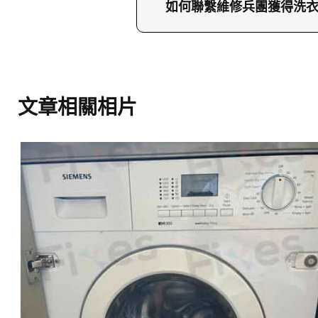
速準確地分析問題。這樣
如何聯繫維修兵團獲得洗
如果您的洗衣機需要維修，歡迎
兵團網站了解更多服務細
文章相關相片