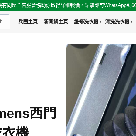
有問題？客服會協助你取得詳細報價。點擊即可WhatsApp到667
兵團主頁
新聞網主頁
維修洗衣機
清洗洗衣機
mens西門
乾衣機