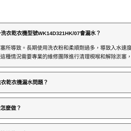
一洗衣乾衣機型號WK14D321HK/07會漏水？
淤塞所導致。長期使用洗衣粉和柔順劑過多，導致入水速
。這種情況需要專業的維修團隊進行清理梘喉和解除淤塞
子洗衣乾衣機漏水問題？
方法是注意洗衣粉和柔順劑的使用量，避免過量。過多的
。定期清理梘粉盒和梘喉也是非常重要的，以確保洗衣機
該怎麼做？
議準確提供洗衣機的型號號碼，並能夠提供故障現象的照