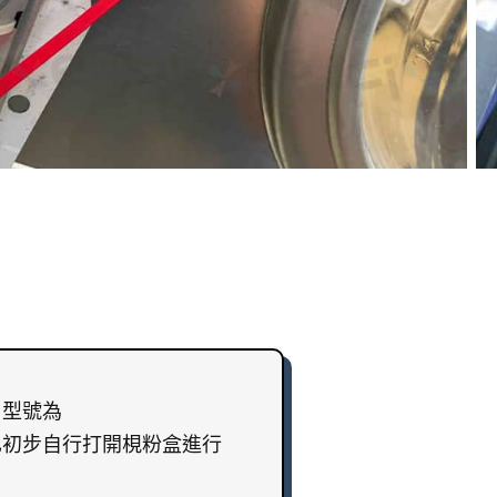
，型號為
人已初步自行打開梘粉盒進行