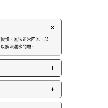
度變慢，無法正常回流，部
，以解決漏水問題。
洗衣粉和柔順劑會導致梘喉
的正常運作和延長使用壽
片或影片，以便於我們更快