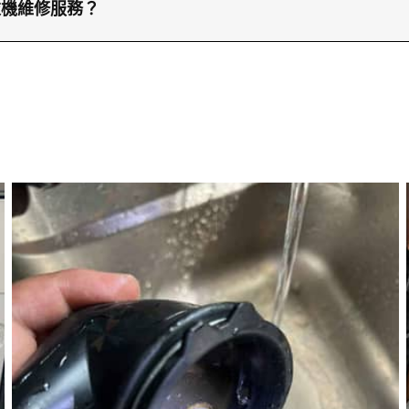
，我們的兵團報價系統能夠提供更準確的報價，快速解決
衣機維修服務？
隨時致電23604000或透過WhatsApp6676646
節。我們的極速上門服務覆蓋全香港，隨時準備為您提供