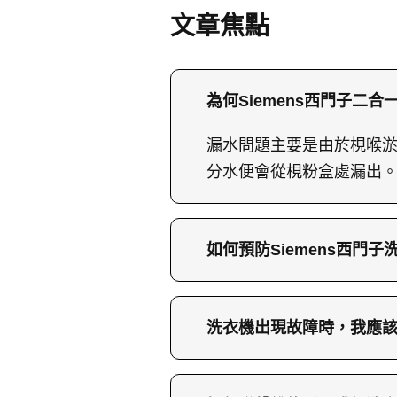
文章焦點
為何Siemens西門子二合
漏水問題主要是由於梘喉
分水便會從梘粉盒處漏出
如何預防Siemens西門
預防漏水問題的一個有效
堵塞，進而影響正常使用
洗衣機出現故障時，我應
命。
在洗衣機出現故障時，建