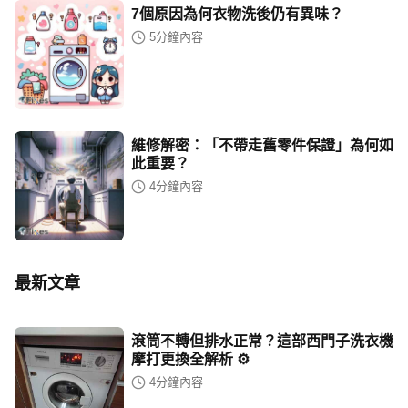
7個原因為何衣物洗後仍有異味？
5
分鐘內容
維修解密：「不帶走舊零件保證」為何如
此重要？
4
分鐘內容
最新文章
滾筒不轉但排水正常？這部西門子洗衣機
摩打更換全解析 ⚙️
4
分鐘內容