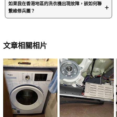
碼、拍攝故障現象的照片或視頻可以幫助我們更快
如果我在香港地區的洗衣機出現故障，該如何聯
速、準確地理解問題並提供報價。對於具有故障碼
繫維修兵團？
的情況，不同的洗衣機型號可能會有不同的故障指
如果您位於香港地區並且您的洗衣機需要維修，請
示，準確提供故障碼能讓兵團報價系統更精確地分
隨時致電我們的服務熱線23604000或透過
析和報價。
WhatsApp66766466聯絡我們。您也可以訪問維修
兵團網站了解更多有關我們服務的詳細資訊。我們
文章相關相片
的服務覆蓋全香港，隨時準備為您提供專業的洗衣
機維修和清潔服務。