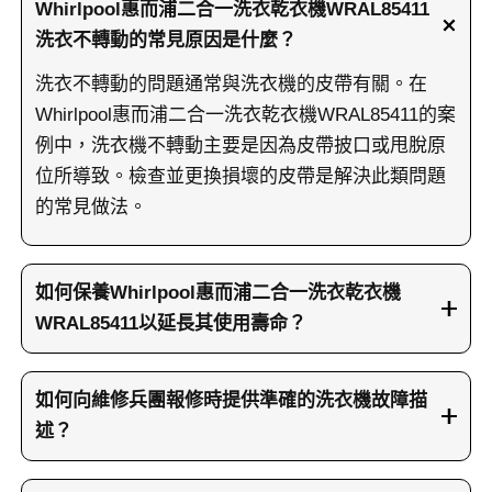
Whirlpool惠而浦二合一洗衣乾衣機WRAL85411
洗衣不轉動的常見原因是什麼？
洗衣不轉動的問題通常與洗衣機的皮帶有關。在
Whirlpool惠而浦二合一洗衣乾衣機WRAL85411的案
例中，洗衣機不轉動主要是因為皮帶披口或甩脫原
位所導致。檢查並更換損壞的皮帶是解決此類問題
的常見做法。
如何保養Whirlpool惠而浦二合一洗衣乾衣機
WRAL85411以延長其使用壽命？
保護Whirlpool惠而浦二合一洗衣乾衣機WRAL85411
的要點包括不要洗滌過重或過輕的衣物，最好保持
如何向維修兵團報修時提供準確的洗衣機故障描
洗衣機負載在七至八成滿。這樣可以避免對洗衣機
述？
造成不必要的壓力和損害，從而提高洗衣機的耐用
當您向維修兵團報修洗衣機時，提供準確的型號號
性和效能。