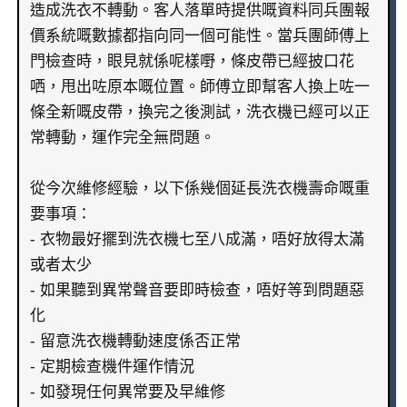
造成洗衣不轉動。客人落單時提供嘅資料同兵團報
價系統嘅數據都指向同一個可能性。當兵團師傅上
門檢查時，眼見就係呢樣嘢，條皮帶已經披口花
哂，甩出咗原本嘅位置。師傅立即幫客人換上咗一
條全新嘅皮帶，換完之後測試，洗衣機已經可以正
常轉動，運作完全無問題。
從今次維修經驗，以下係幾個延長洗衣機壽命嘅重
要事項：
- 衣物最好擺到洗衣機七至八成滿，唔好放得太滿
或者太少
- 如果聽到異常聲音要即時檢查，唔好等到問題惡
化
- 留意洗衣機轉動速度係否正常
- 定期檢查機件運作情況
- 如發現任何異常要及早維修