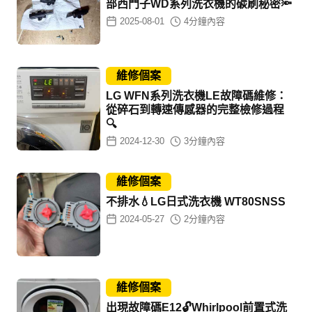
部西門子WD系列洗衣機的碳刷秘密🔦
2025-08-01
4
分鐘內容
維修個案
LG WFN系列洗衣機LE故障碼維修：
從碎石到轉速傳感器的完整檢修過程
🔍
2024-12-30
3
分鐘內容
維修個案
不排水💧LG日式洗衣機 WT80SNSS
2024-05-27
2
分鐘內容
維修個案
出現故障碼E12🔓Whirlpool前置式洗