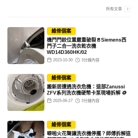
所有文章
維修個案
機門門鉸位置嚴重破裂🚪Siemens西
門子二合一洗衣乾衣機
WD14D360HK/02
2023-10-30
3
分鐘內容
維修個案
搬新居遭遇洗衣危機：這部Zanussi
ZFV系列洗衣機硬幣卡泵現場拆解 🪙
2025-06-27
3
分鐘內容
維修個案
噼啪火花聲讓洗衣機停擺？師傅拆解這