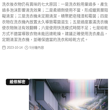
洗衣後衣物仍有異味的七大原因：一是洗衣粉用量過多，產生
過多泡沫影響清洗效果；二是柔順劑使用不當，形成蠟質層阻
礙清潔；三是洗衣機未定期清潔，積聚肥皂殘渣和霉菌；四是
衣物在洗衣機內放置太久導致霉菌滋生；五是過度塞滿洗衣機
使衣物無法有效翻轉；六是使用快洗模式時間不足；七是晾乾
方式不適當導致衣物未能迅速乾燥。建議正確使用洗衣產品，
定期清潔洗衣機，並確保適當的洗衣和晾乾方式。
2023-10-14
5
分鐘內容
維修解密