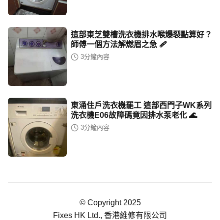
這部東芝雙槽洗衣機排水喉爆裂點算好？
師傅一個方法解燃眉之急 🩹
3
分鐘內容
東涌住戶洗衣機罷工 這部西門子WK系列
洗衣機E06故障碼竟因排水泵老化 🌊
3
分鐘內容
© Copyright 2025
Fixes HK Ltd., 香港維修有限公司