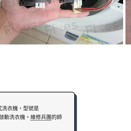
置式洗衣機，型號是
法啟動洗衣機。
維修兵團
的師