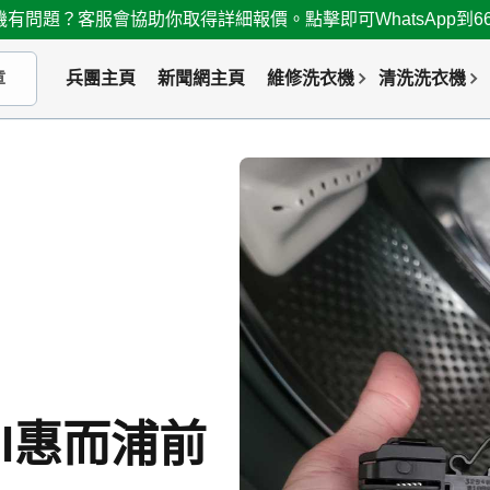
有問題？客服會協助你取得詳細報價。點擊即可WhatsApp到667
兵團主頁
新聞網主頁
維修洗衣機
清洗洗衣機
ool惠而浦前