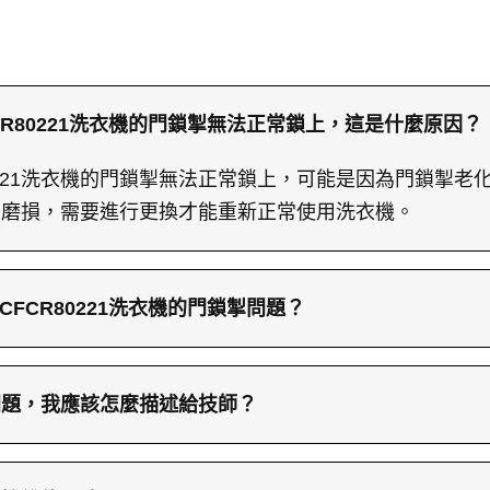
 CFCR80221洗衣機的門鎖掣無法正常鎖上，這是什麼原因？
FCR80221洗衣機的門鎖掣無法正常鎖上，可能是因為門鎖
歷磨損，需要進行更換才能重新正常使用洗衣機。
浦 CFCR80221洗衣機的門鎖掣問題？
 CFCR80221洗衣機的門鎖掣問題需要更換損壞的門鎖掣
，會使用新的門鎖掣進行更換，確保更換後門鎖掣能正常
問題，我應該怎麼描述給技師？
，請提供準確的洗衣機型號，例如Whirlpool惠而浦