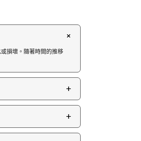
掣老化或損壞。隨著時間的推移
。專業技師會先檢查門鎖掣的狀
運作，洗衣機亦能再次啟
洗衣機。你可以拍攝門鎖掣問