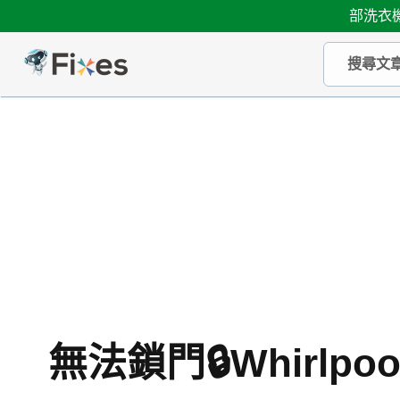
部洗衣機
無法鎖門🔒Whirlp