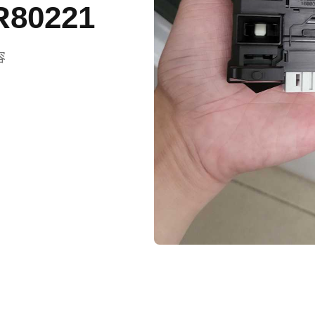
80221
容