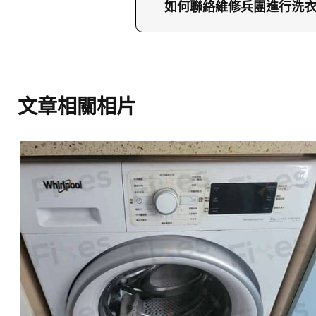
題的照片或影片，這樣技
如何聯絡維修兵團進行洗
你可以致電23604000或
訪問維修兵團網站了解更
文章相關相片