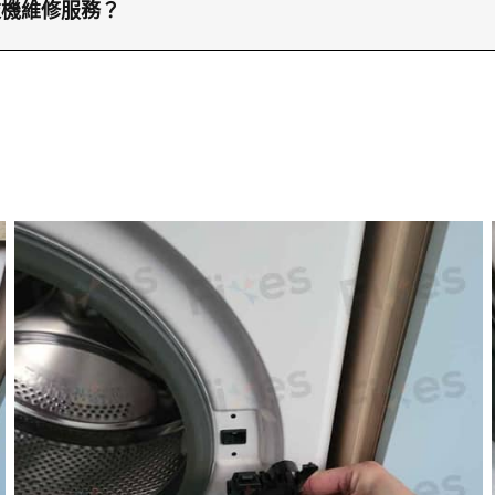
師能更快了解問題所在，並提供準確的維修方案。
衣機維修服務？
WhatsApp到66766466聯絡維修兵團，我們的維修服
多服務詳情及安排上門維修服務。