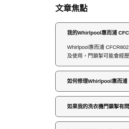
文章焦點
我的Whirlpool惠而浦
Whirlpool惠而浦 C
及使用，門鎖掣可能會經
如何修理Whirlpool惠而
修理Whirlpool惠而浦
況，確認其老化或損壞後
如果我的洗衣機門鎖掣有
動。
如果你的洗衣機門鎖掣有問題