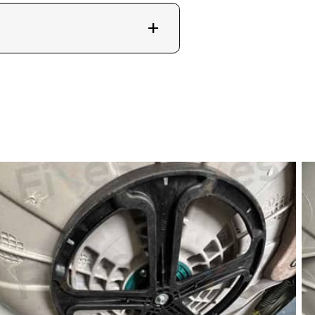
內，避免一次清洗過大或過
受是否順暢；每隔三至六個
即停止運作並尋求維修，以
絡維修兵團。您可致電
團網站提供更多服務詳情，我們的
居生活不便。