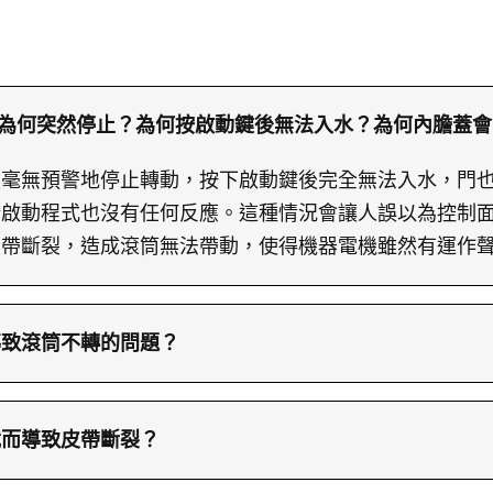
洗衣機為何突然停止？為何按啟動鍵後無法入水？為何內膽蓋
然毫無預警地停止轉動，按下啟動鍵後完全無法入水，門
新啟動程式也沒有任何反應。這種情況會讓人誤以為控制
動帶斷裂，造成滾筒無法帶動，使得機器電機雖然有運作
導致滾筒不轉的問題？
源並將洗衣機拉出牆面，卸下後背板檢查內部傳動帶狀況
拆除舊帶並清理滾筒輪與皮帶輪的接觸面，避免碎屑影響
載而導致皮帶斷裂？
力後鎖回側板並測試運轉。完成後，師傅會演示洗衣機正