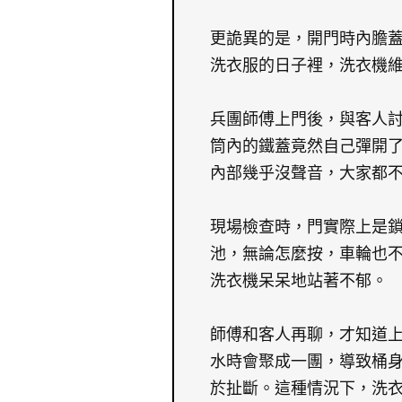
更詭異的是，開門時內膽
洗衣服的日子裡，洗衣機
兵團師傅上門後，與客人
筒內的鐵蓋竟然自己彈開
內部幾乎沒聲音，大家都
現場檢查時，門實際上是
池，無論怎麼按，車輪也
洗衣機呆呆地站著不郁。
師傅和客人再聊，才知道
水時會聚成一團，導致桶
於扯斷。這種情況下，洗