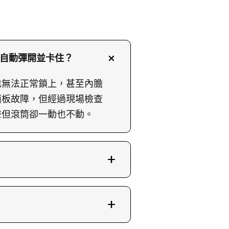
會自動彈開並卡住？
也無法正常鎖上，甚至內膽
面板故障，但經過現場檢查
聲但滾筒卻一動也不動。
。確認皮帶斷裂後，師傅會
新帶張力。接著再將新帶穿
常進水、滾筒轉動及脫水流