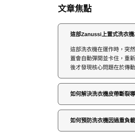
文章焦點
這部Zanussi上置式
這部洗衣機在運作時，突
蓋會自動彈開並卡住，重
後才發現核心問題在於傳
如何解決洗衣機皮帶斷裂
維修兵團師傅會先切斷電
準備相容的全新傳動帶，
如何預防洗衣機因過重負
過滾筒與電機輪，調整張