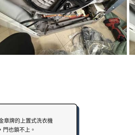
i金章牌的上置式洗衣機
，門也鎖不上。