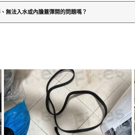
預防傳動帶斷裂，建議每次洗衣量控制在製造商建議範圍
同時定期檢查滾筒是否平衡，使用前可先手動轉動滾筒感
轉、無法入水或內膽蓋彈開的問題嗎？
保持機器內部乾淨；如發現異常震動或不平衡現象，應立
突然停止、無法入水或內膽蓋異常彈開並卡住，請盡快聯
機損壞。
透過WhatsApp訊息至66766466與我們聯絡。維修兵
，隨時為您檢查並修理，讓洗衣機恢復正常運作，免除家