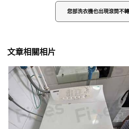
為延長洗衣機使用壽命並
程，確保故障完全排除。
重的棉被、枕頭等物件；
您部洗衣機也出現滾筒不
月清理過濾網和排水管，
如果您部洗衣機在運作中
免小問題演變成皮帶或電
23604000預約維修，或
維修服務覆蓋全香港各區
文章相關相片