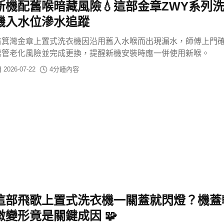
新機配舊喉暗藏風險💧這部金章ZWY系列
機入水位滲水追蹤
筲箕灣金章上置式洗衣機因沿用舊入水喉而出現漏水，師傅上門
喉管老化風險並完成更換，提醒新機安裝時應一併使用新喉。
2026-07-22
4
分鐘內容
這部飛歌上置式洗衣機一關蓋就閃燈？機蓋
微變形竟是關鍵成因 🧩