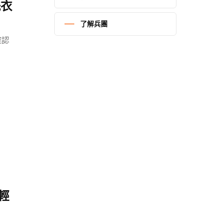
洗衣
了解兵團
確認
輕