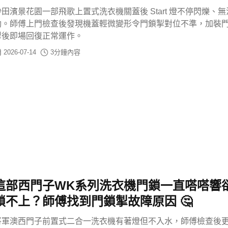
沙田濱景花園一部飛歌上置式洗衣機關蓋後 Start 燈不停閃爍、
動。師傅上門檢查後發現機蓋輕微變形令門鎖掣對位不準，加裝
掣後即場回復正常運作。
2026-07-14
3
分鐘內容
這部西門子WK系列洗衣機門鎖一直嗒嗒響
鎖不上？師傅找到門鎖掣故障原因 🤔
將軍澳西門子前置式二合一洗衣機有著燈但不入水，師傅檢查後