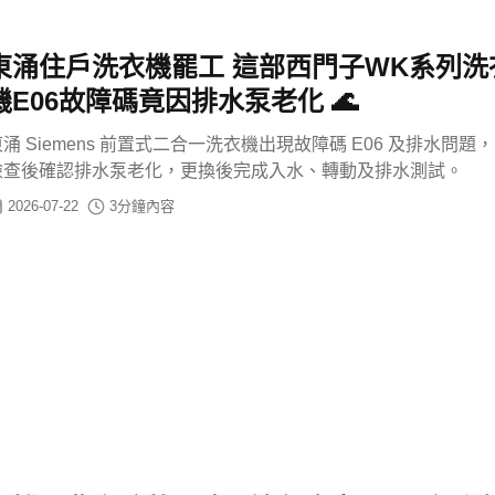
東涌住戶洗衣機罷工 這部西門子WK系列洗
機E06故障碼竟因排水泵老化 🌊
涌 Siemens 前置式二合一洗衣機出現故障碼 E06 及排水問題
檢查後確認排水泵老化，更換後完成入水、轉動及排水測試。
2026-07-22
3
分鐘內容