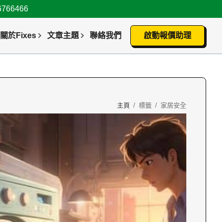
66466
關於Fixes
文章主題
聯絡我們
啟動報價助理
主頁
/
標籤
/
家居安全