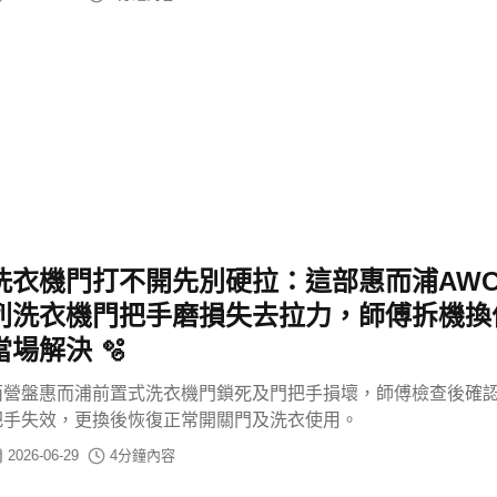
洗衣機門打不開先別硬拉：這部惠而浦AW
列洗衣機門把手磨損失去拉力，師傅拆機換
當場解決 🫧
西營盤惠而浦前置式洗衣機門鎖死及門把手損壞，師傅檢查後確
把手失效，更換後恢復正常開關門及洗衣使用。
2026-06-29
4
分鐘內容