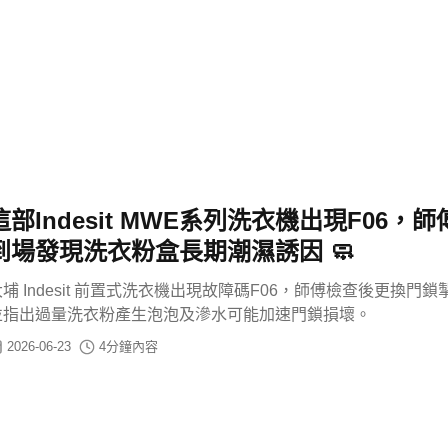
這部Indesit MWE系列洗衣機出現F06，師
到場發現洗衣粉盒長期潮濕誘因 🧼
大埔 Indesit 前置式洗衣機出現故障碼F06，師傅檢查後更換門鎖
並指出過量洗衣粉產生泡泡及滲水可能加速門鎖損壞。
2026-06-23
4
分鐘內容