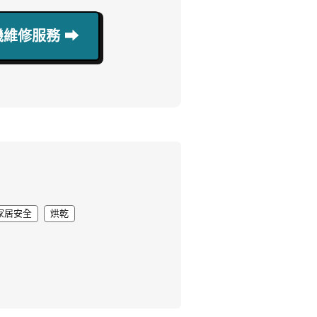
維修服務 ⮕
家居安全
烘乾