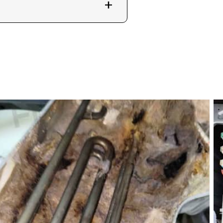
供準確的報價。
聯絡維修兵團。您也可以訪問維修
衣機維修與清潔服務。