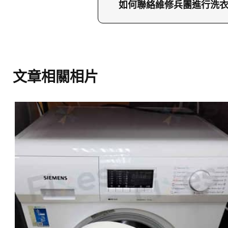
片或錄製影片也非常有幫
如何聯絡維修兵團進行洗
若您的洗衣機出現故障，歡迎隨
兵團網站了解更多服務細
文章相關相片