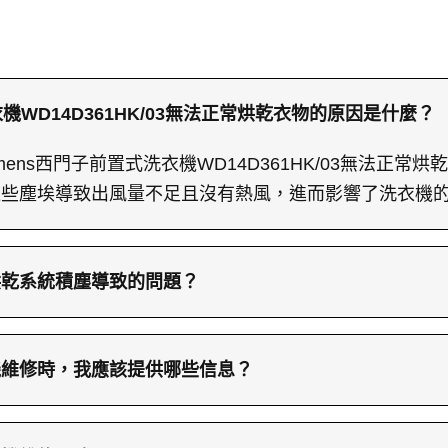
衣機WD14D361HK/03無法正常烘乾衣物的原因是什麼？
mens西門子前置式洗衣機WD14D361HK/03無法正常
這些塵埃導致出風量不足且沒有熱風，進而影響了洗衣機
烘乾系統積塵導致的問題？
維護是避免烘乾系統積塵問題的關鍵。尤其是烘乾系統，
和加熱效能。專業維修服務可以幫助進行徹底的檢查和清
機維修時，我應該提供哪些信息？
維修時，請提供精確的洗衣機型號，並盡可能詳細描述故