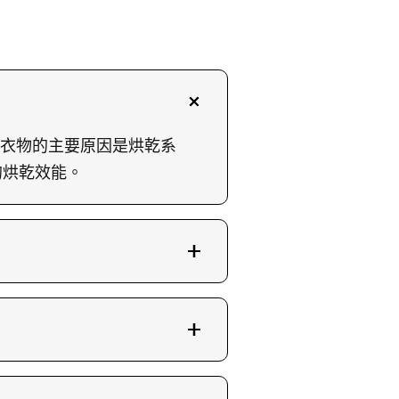
烘乾衣物的主要原因是烘乾系
的烘乾效能。
應定期檢查並清除內部塵
理。
障症狀。拍攝相關故障的照