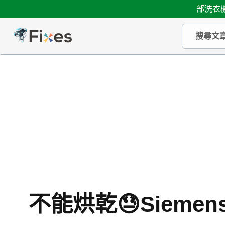
部洗衣機
不能烘乾😓Sieme