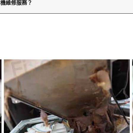
助。這樣我們的兵團報價系統可以更準確地分析問題並提
衣機維修服務？
時透過電話23604000或WhatsApp66766466
節。我們的服務覆蓋全香港，隨時準備為您提供專業的洗