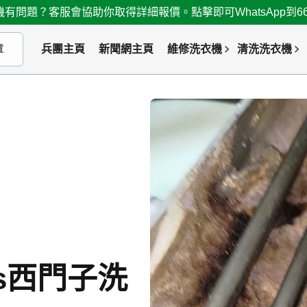
有問題？客服會協助你取得詳細報價。點擊即可WhatsApp到667
兵團主頁
新聞網主頁
維修洗衣機
清洗洗衣機
ns西門子洗