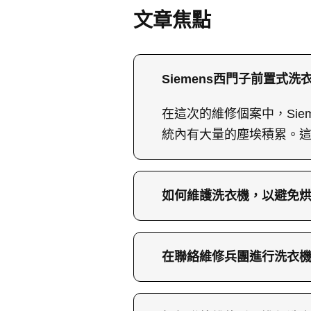
文章焦點
Siemens西門子前置式洗
在這次的維修個案中，Sie
統內有大量的塵埃積累。
如何維護洗衣機，以避免
定期對洗衣機進行清潔和
埃，以保持良好的出風量
在聯絡維修兵團進行洗衣
聯絡維修兵團進行洗衣機