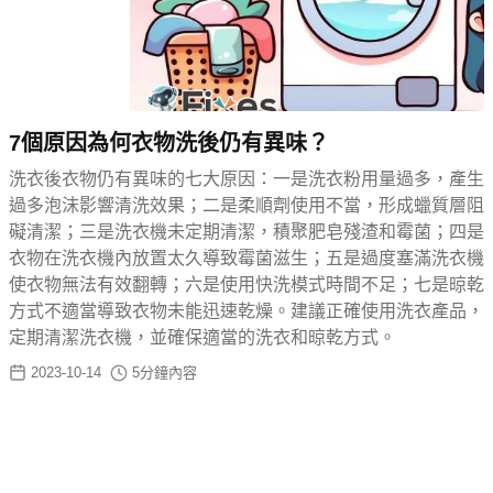
7個原因為何衣物洗後仍有異味？
洗衣後衣物仍有異味的七大原因：一是洗衣粉用量過多，產生
過多泡沫影響清洗效果；二是柔順劑使用不當，形成蠟質層阻
礙清潔；三是洗衣機未定期清潔，積聚肥皂殘渣和霉菌；四是
衣物在洗衣機內放置太久導致霉菌滋生；五是過度塞滿洗衣機
使衣物無法有效翻轉；六是使用快洗模式時間不足；七是晾乾
方式不適當導致衣物未能迅速乾燥。建議正確使用洗衣產品，
定期清潔洗衣機，並確保適當的洗衣和晾乾方式。
2023-10-14
5
分鐘內容