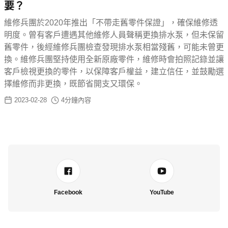
要？
維修兵團於2020年推出「不帶走舊零件保證」，確保維修透
明度。曾有客戶遭遇其他維修人員聲稱更換排水泵，但未保留
舊零件，後經維修兵團檢查發現排水泵相當殘舊，可能未曾更
換。維修兵團堅持使用全新原廠零件，維修時會拍照記錄並讓
客戶檢視更換的零件，以保障客戶權益，建立信任，並鼓勵選
擇維修而非更換，既節省開支又環保。
2023-02-28
4
分鐘內容
Facebook
YouTube