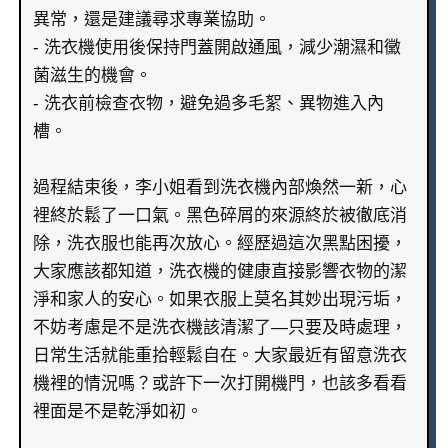
異常，還是建議尋求專業協助。
- 洗衣機使用後保持門蓋開啟通風，減少潮濕和黴
菌滋生的機會。
- 洗衣前檢查衣物，避免過多毛絮、異物進入內
槽。
過程結束後，李小姐看到洗衣機內部煥然一新，心
裡終於鬆了一口氣。黑色碎屑的來源終於被徹底消
除，洗衣服也能再次放心。經歷過這次黑點困擾，
大家應該都知道，洗衣機的健康直接影響衣物的潔
淨和家人的安心。如果衣服上莫名其妙出現污垢，
不妨考慮是不是洗衣機該清潔了—只要及時處理，
日常生活就能重拾輕鬆自在。大家最近有留意洗衣
機裡的情況嗎？或許下一次打開機門，也該多看看
裡面是不是乾淨如初。