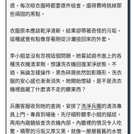
惑，每次晾衣服時都要逐件檢查，還得費時挑掉那
些頑固的黑點。
衣服原本應該乾淨清新，結果卻帶著奇怪的污垢，
這種感覺有點像穿著剛從沙灘撿回來的外套。
李小姐並沒有忽視這個問題。她嘗試過市面上的各
種洗衣機清潔劑，想讓洗衣機回復潔淨狀態。不
過，無論怎樣操作，黑色碎屑依然如影隨形。洗衣
服的安心感也漸漸消失。她開始懷疑，是不是洗衣
機裡面藏了什麼清不走的髒東西？
兵團客服收到她的查詢，安排了
洗淨兵團
的清洗專
員上門。專員到場後，先仔細聆聽李小姐的描述，
再用內窺鏡檢查洗衣機內部。內膽裡的情況令人吃
驚，積聚的污垢又厚又黑，就像一層層舊舊的水管