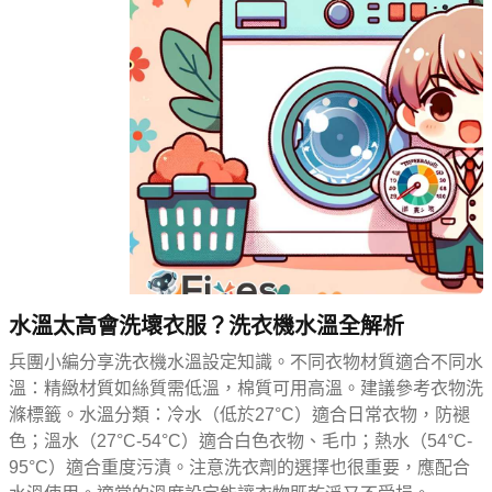
水溫太高會洗壞衣服？洗衣機水溫全解析
兵團小編分享洗衣機水溫設定知識。不同衣物材質適合不同水
溫：精緻材質如絲質需低溫，棉質可用高溫。建議參考衣物洗
滌標籤。水溫分類：冷水（低於27°C）適合日常衣物，防褪
色；溫水（27°C-54°C）適合白色衣物、毛巾；熱水（54°C-
95°C）適合重度污漬。注意洗衣劑的選擇也很重要，應配合