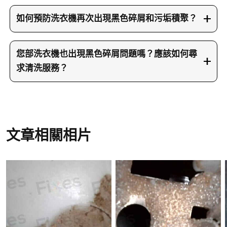
清洗專員會採用無創清洗方式來徹底解決黑色碎屑
問題。首先使用內窺鏡檢查洗衣機內部，確認污垢
如何預防洗衣機再次出現黑色碎屑和污垢積聚？
積聚的位置和程度。然後加入高濃度活性氧浸泡
預防洗衣機出現黑色碎屑，需要建立定期保養習
液，讓頑固的污垢慢慢軟化。接著使用發泡促進劑
慣。每次洗衣後應該保持洗衣機門打開，讓內部自
您部洗衣機也出現黑色碎屑問題嗎？應該如何尋
產生豐富泡沫，深入分解藏在內膛死角的污垢層。
然風乾，避免濕氣積聚形成細菌溫床。每月可以進
求清洗服務？
清洗過程中會多次排走混濁污水，並用高壓水槍沖
行一次空轉清洗，使用溫水和少量清潔劑讓洗衣機
洗內部，確保殘餘髒污完全清除。整個清洗流程會
如果您部洗衣機也出現黑色碎屑或其他清洗問題，
自行清洗內部。定期清理洗衣機的橡膠密封圈和過
照顧到平常難以觸及的位置，包括內膽後方、排水
建議盡快聯絡洗淨兵團安排上門清洗服務。您可以
濾網，移除累積的毛髮和污垢。避免使用過量洗衣
系統和密封圈等關鍵部位，徹底消除黑色碎屑的來
致電23604000與我們的客服團隊聯絡，或者發送
粉，因為過多化學物質容易在內部留下殘留物。建
源。
WhatsApp訊息到66766466，我們會安排清洗專員
文章相關相片
議每6至12個月安排一次深層清洗服務，讓清洗專員
上門檢查和處理。您也可以瀏覽洗淨兵團網站了解
徹底檢查和清潔內部，維持洗衣機最佳狀態，延長
更多服務詳情和清洗個案分享。我們的服務覆蓋全
使用壽命。
香港地區，無論您身處哪個區域都能為您提供便利
的上門清洗服務。及早處理洗衣機的清洗問題，可
以避免污垢持續積聚，確保衣物清潔和家人健康。
不要讓黑色碎屑影響您的日常生活品質。