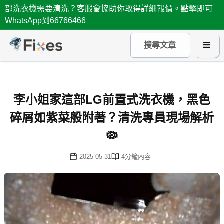
部洗衣機需要清洗？客服會協助你取得詳細報價。點擊即可
WhatsApp到66766466
李小姐家這部LG前置式洗衣機，黑色
碎屑如紫菜般附著？清洗專員現場解析
🦠
2025-05-31
4
分鐘內容