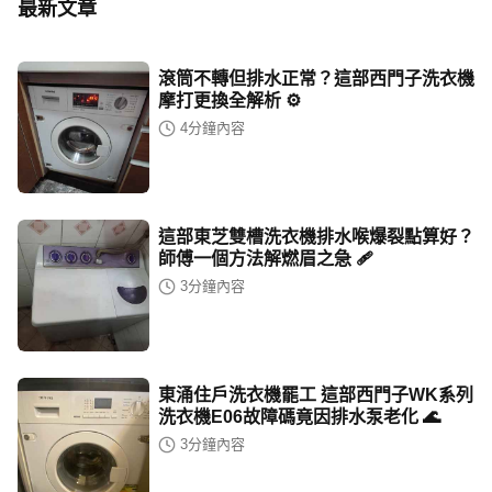
最新文章
滾筒不轉但排水正常？這部西門子洗衣機
摩打更換全解析 ⚙️
4
分鐘內容
這部東芝雙槽洗衣機排水喉爆裂點算好？
師傅一個方法解燃眉之急 🩹
3
分鐘內容
東涌住戶洗衣機罷工 這部西門子WK系列
洗衣機E06故障碼竟因排水泵老化 🌊
3
分鐘內容