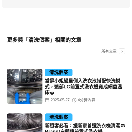
更多與「清洗個案」相關的文章
所有文章
清洗個案
當蘇小姐過量倒入洗衣液搭配快洗模
式，這部LG前置式洗衣機竟成細菌溫
床🧽
2025-05-27
4
分鐘內容
清洗個案
新租客必看：搬新家首選洗衣機清潔🧼
Brandt白朗牌前置式洗衣機