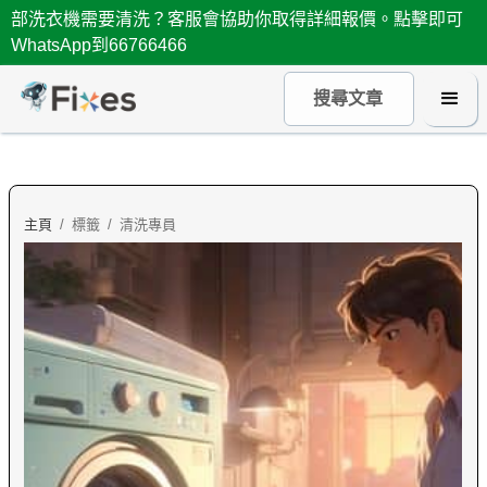
部洗衣機需要清洗？客服會協助你取得詳細報價。點擊即可
WhatsApp到66766466
主頁
/
標籤
/
清洗專員