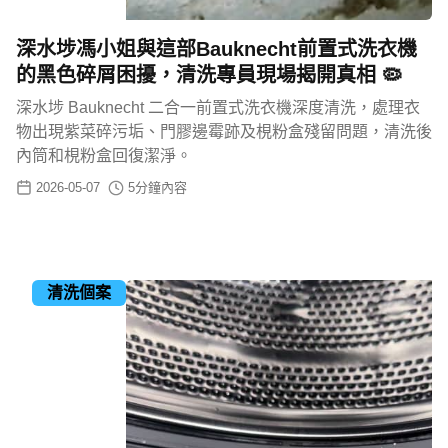
深水埗馮小姐與這部Bauknecht前置式洗衣機
的黑色碎屑困擾，清洗專員現場揭開真相 🦠
深水埗 Bauknecht 二合一前置式洗衣機深度清洗，處理衣
物出現紫菜碎污垢、門膠邊霉跡及梘粉盒殘留問題，清洗後
內筒和梘粉盒回復潔淨。
2026-05-07
5
分鐘內容
清洗個案