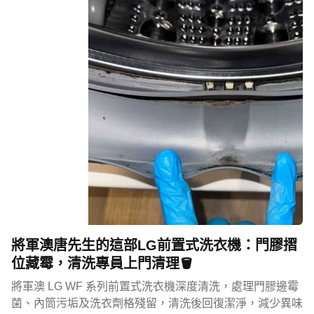
將軍澳唐先生的這部LG前置式洗衣機：門膠摺
位藏霉，清洗專員上門清理🪣
將軍澳 LG WF 系列前置式洗衣機深度清洗，處理門膠邊霉
菌、內筒污垢及洗衣劑格殘留，清洗後回復潔淨，減少異味