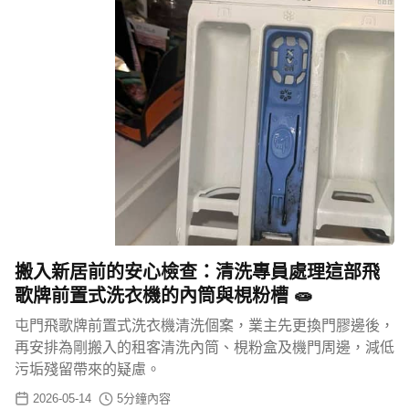
搬入新居前的安心檢查：清洗專員處理這部飛
歌牌前置式洗衣機的內筒與梘粉槽 🧫
屯門飛歌牌前置式洗衣機清洗個案，業主先更換門膠邊後，
再安排為剛搬入的租客清洗內筒、梘粉盒及機門周邊，減低
污垢殘留帶來的疑慮。
2026-05-14
5
分鐘內容