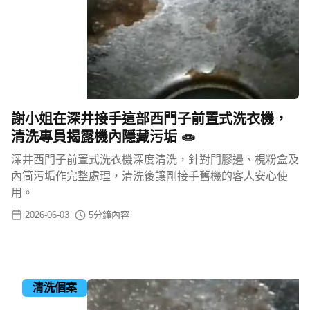
謝小姐在深井接手這部西門子前置式洗衣機，
清洗專員揭露機內隱藏污垢 🧫
深井西門子前置式洗衣機深度清洗，針對門膠邊、梘粉盒及
內筒污垢作完整處理，清洗後讓剛接手舊機的客人安心使
用。
2026-06-03
5
分鐘內容
清洗個案