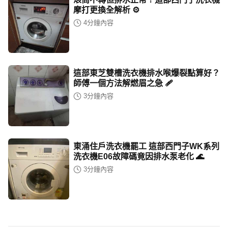
摩打更換全解析 ⚙️
4
分鐘內容
這部東芝雙槽洗衣機排水喉爆裂點算好？
師傅一個方法解燃眉之急 🩹
3
分鐘內容
東涌住戶洗衣機罷工 這部西門子WK系列
洗衣機E06故障碼竟因排水泵老化 🌊
3
分鐘內容