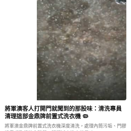
將軍澳客人打開門就聞到的那股味：清洗專員
清理這部金鼎牌前置式洗衣機 🦠
將軍澳金鼎牌前置式洗衣機深度清洗，處理內筒污垢、門膠