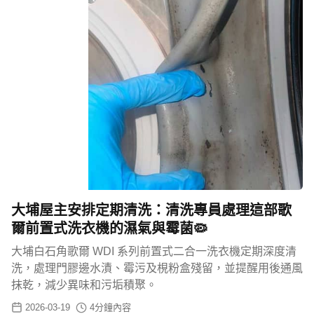
大埔屋主安排定期清洗：清洗專員處理這部歌
爾前置式洗衣機的濕氣與霉菌🦠
大埔白石角歌爾 WDI 系列前置式二合一洗衣機定期深度清
洗，處理門膠邊水漬、霉污及梘粉盒殘留，並提醒用後通風
抹乾，減少異味和污垢積聚。
2026-03-19
4
分鐘內容