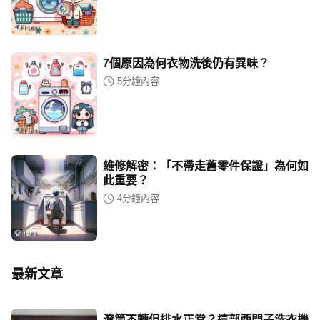
7個原因為何衣物洗後仍有異味？
5
分鐘內容
維修解密：「不帶走舊零件保證」為何如
此重要？
4
分鐘內容
最新文章
滾筒不轉但排水正常？這部西門子洗衣機