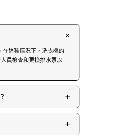
問題。在這種情況下，洗衣機的
術人員檢查和更換排水泵以
題？
需要更換排水泵。首先需將洗衣
水膠圈密封無漏水，再鎖緊