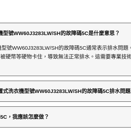
機型號WW60J3283LW/SH的故障碼5C是什麼意思？
機型號WW60J3283LW/SH的故障碼5C通常表示排水
如被硬幣等硬物卡住，導致無法正常排水。這需要專業技
置式洗衣機型號WW60J3283LW/SH的故障碼5C排水問
洗衣機型號WW60J3283LW/SH的5C故障碼排水問題
作。拆除固定排水泵的螺絲和電線，安裝新泵時需確保防
5C，我應該怎麼做？