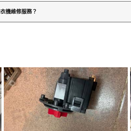
建議提供準確的型號號碼，並拍攝故障碼顯示及排水問題
們的兵團報價系統能根據提供的資訊給予準確的維修報價
洗衣機維修服務？
3604000或WhatsApp到66766466聯繫維修兵
上門維修服務，確保您的家用電器始終保持最佳狀態。