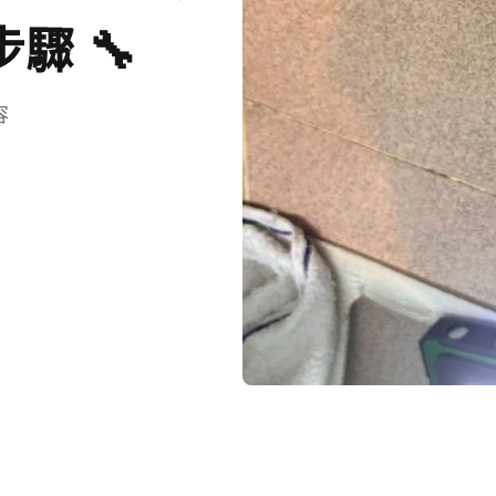
驟 🔧
容