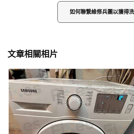
若洗衣機顯示5C故障碼，
的維修兵團分析問題。我
如何聯繫維修兵團以獲得
如需洗衣機維修服務，可致電2
多詳情。我們提供全港的
文章相關相片