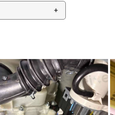
的照片或影片，以幫助我們
。
團。亦可瀏覽維修兵團網站了解更