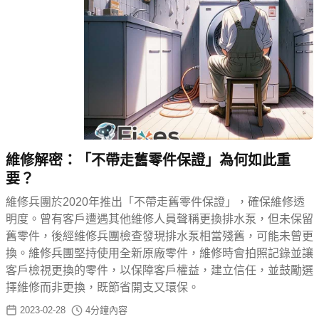
維修解密：「不帶走舊零件保證」為何如此重
要？
維修兵團於2020年推出「不帶走舊零件保證」，確保維修透
明度。曾有客戶遭遇其他維修人員聲稱更換排水泵，但未保留
舊零件，後經維修兵團檢查發現排水泵相當殘舊，可能未曾更
換。維修兵團堅持使用全新原廠零件，維修時會拍照記錄並讓
客戶檢視更換的零件，以保障客戶權益，建立信任，並鼓勵選
擇維修而非更換，既節省開支又環保。
2023-02-28
4
分鐘內容