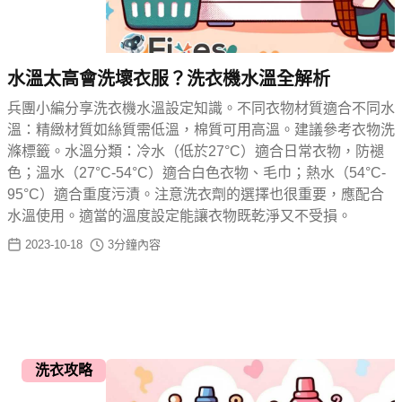
水溫太高會洗壞衣服？洗衣機水溫全解析
兵團小編分享洗衣機水溫設定知識。不同衣物材質適合不同水
溫：精緻材質如絲質需低溫，棉質可用高溫。建議參考衣物洗
滌標籤。水溫分類：冷水（低於27°C）適合日常衣物，防褪
色；溫水（27°C-54°C）適合白色衣物、毛巾；熱水（54°C-
95°C）適合重度污漬。注意洗衣劑的選擇也很重要，應配合
水溫使用。適當的溫度設定能讓衣物既乾淨又不受損。
2023-10-18
3
分鐘內容
洗衣攻略