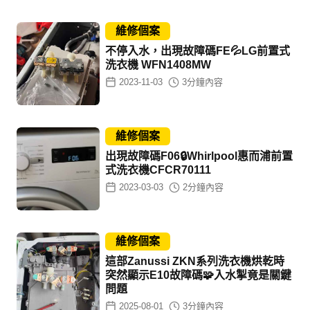
維修個案
不停入水，出現故障碼FE💦LG前置式
洗衣機 WFN1408MW
2023-11-03
3
分鐘內容
維修個案
出現故障碼F06🔒Whirlpool惠而浦前置
式洗衣機CFCR70111
2023-03-03
2
分鐘內容
維修個案
這部Zanussi ZKN系列洗衣機烘乾時
突然顯示E10故障碼🧩入水掣竟是關鍵
問題
2025-08-01
3
分鐘內容