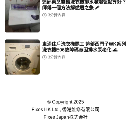
這部東芝雙槽洗衣機排水喉爆裂點算好？
師傅一個方法解燃眉之急 🩹
3
分鐘內容
東涌住戶洗衣機罷工 這部西門子WK系列
洗衣機E06故障碼竟因排水泵老化 🌊
3
分鐘內容
© Copyright 2025
Fixes HK Ltd., 香港維修有限公司
Fixes Japan株式会社