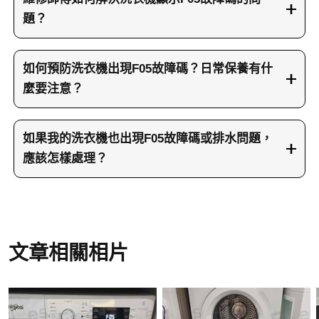
題？
兵團師傅首先會進行斷電重置來清除故障碼，然後
測試洗衣機的入水和排水功能。師傅會進行滿水測
如何預防洗衣機出現F05故障碼？日常保養有什
試，讓洗衣機進入滿水狀態後切換到脫水模式，檢
麼要注意？
查排水泵的運作情況。接著會將洗衣機傾斜45度檢
要預防洗衣機出現F05故障碼，最重要是在洗衣前
查缸底喉管，移除發現的異物如硬幣或其他小物
仔細檢查衣物口袋，確保沒有硬幣、紙巾、小玩具
如果我的洗衣機也出現F05故障碼或排水問題，
件。如果排水泵出現老化現象，維修師傅會鬆開喉
等異物。這些物件在洗衣過程中容易掉落到排水系
應該怎樣處理？
碼和三口螺絲，小心拔掉電線插頭後取出舊排水
統，雖然不會立即造成明顯故障，但會默默增加排
泵，安裝新的排水泵零件。最後重新接好電線插
如果您部洗衣機也出現F05故障碼或排水不良的情
水泵負擔。定期清理過濾器也很重要，建議每月檢
頭，測試洗衣機的入水排水功能，確保F05故障碼
況，建議立即聯絡維修兵團尋求專業協助。我們的
查一次，清除積聚的毛髮和污垢。避免使用過量洗
不再出現，維修完成。
維修師傅具備豐富經驗，能準確診斷洗衣機排水系
衣粉，因為過多泡沫會影響排水效果。另外，不要
統故障原因並提供有效解決方案。您可以致電
文章相關相片
長時間讓洗衣機內積水，洗衣完成後應及時取出衣
23604000或發送WhatsApp到66766466聯絡我們，
物並保持機門開啟通風。這些簡單的日常維修保養
我們的客服會安排合適的兵團師傅上門維修。維修
習慣，能大大延長洗衣機的使用壽命。
兵團的服務覆蓋全香港各區，無論您身處港島、九