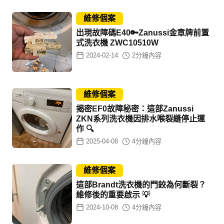
維修個案
出現故障碼E40🔑Zanussi金章牌前置
式洗衣機 ZWC10510W
2024-02-14
2
分鐘內容
維修個案
揭密EF0故障秘密：這部Zanussi
ZKN系列洗衣機因排水喉裂縫停止運
作 🔍
2025-04-08
4
分鐘內容
維修個案
這部Brandt洗衣機的門鉸為何斷裂？
維修後的重要啟示 💡
2024-10-08
4
分鐘內容