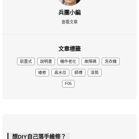
兵團小編
查看文章
文章標籤
前置式
說明書
機件老化
故障碼
洗衣機
維修
高水位
師傅
滾筒
F05
想DIY自己落手維修？