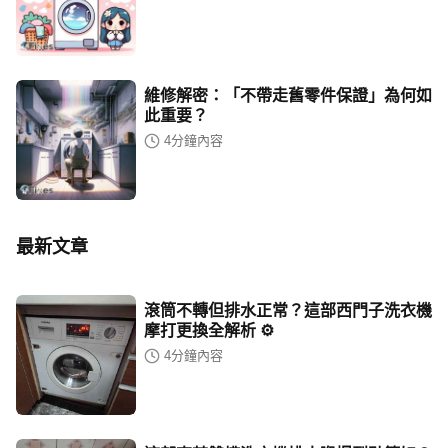
維修解密：「不帶走舊零件保證」為何如
此重要？
4
分鐘內容
最新文章
滾筒不轉但排水正常？這部西門子洗衣機
摩打更換全解析 ⚙️
4
分鐘內容