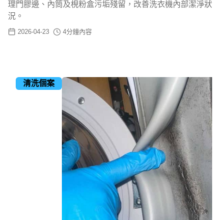
理門膠邊、內筒及梘粉盒污垢殘留，改善洗衣機內部潔淨狀
況。
2026-04-23
4
分鐘內容
清洗個案