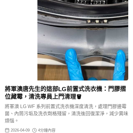
將軍澳唐先生的這部LG前置式洗衣機：門膠摺
位藏霉，清洗專員上門清理🪣
將軍澳 LG WF 系列前置式洗衣機深度清洗，處理門膠邊霉
菌、內筒污垢及洗衣劑格殘留，清洗後回復潔淨，減少異味
煩惱。
2026-04-09
4
分鐘內容