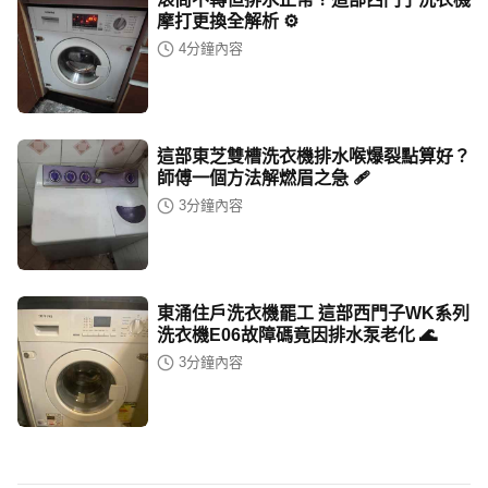
摩打更換全解析 ⚙️
4
分鐘內容
這部東芝雙槽洗衣機排水喉爆裂點算好？
師傅一個方法解燃眉之急 🩹
3
分鐘內容
東涌住戶洗衣機罷工 這部西門子WK系列
洗衣機E06故障碼竟因排水泵老化 🌊
3
分鐘內容