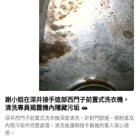
謝小姐在深井接手這部西門子前置式洗衣機，
清洗專員揭露機內隱藏污垢 🧫
深井西門子前置式洗衣機深度清洗，針對門膠邊、梘粉盒及
內筒污垢作完整處理，清洗後讓剛接手舊機的客人安心使
用。