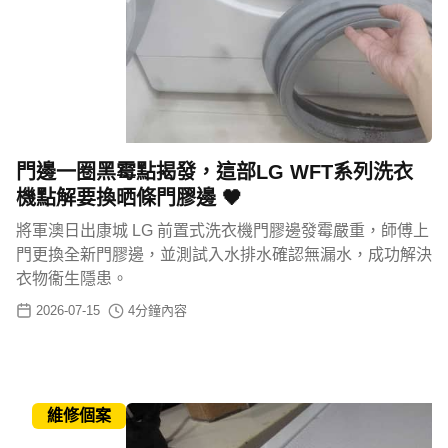
門邊一圈黑霉點揭發，這部LG WFT系列洗衣
機點解要換晒條門膠邊 🖤
將軍澳日出康城 LG 前置式洗衣機門膠邊發霉嚴重，師傅上
門更換全新門膠邊，並測試入水排水確認無漏水，成功解決
衣物衞生隱患。
2026-07-15
4
分鐘內容
維修個案