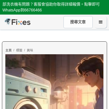
部洗衣機有問題？客服會協助你取得詳細報價。點擊即可
WhatsApp到66766466
主頁
/
標籤
/
異味