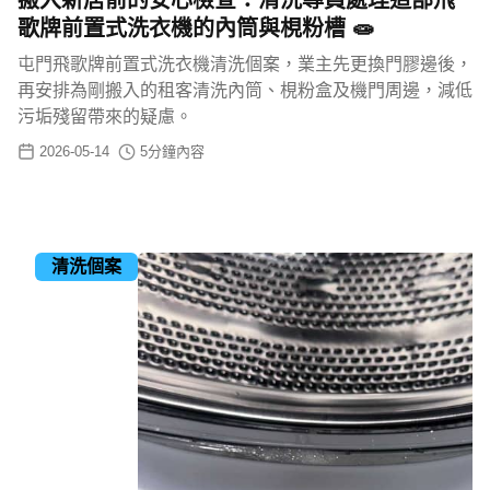
歌牌前置式洗衣機的內筒與梘粉槽 🧫
屯門飛歌牌前置式洗衣機清洗個案，業主先更換門膠邊後，
再安排為剛搬入的租客清洗內筒、梘粉盒及機門周邊，減低
污垢殘留帶來的疑慮。
2026-05-14
5
分鐘內容
清洗個案