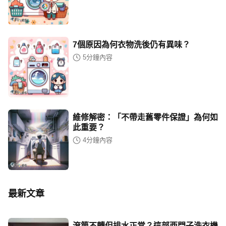
7個原因為何衣物洗後仍有異味？
5
分鐘內容
維修解密：「不帶走舊零件保證」為何如
此重要？
4
分鐘內容
最新文章
滾筒不轉但排水正常？這部西門子洗衣機