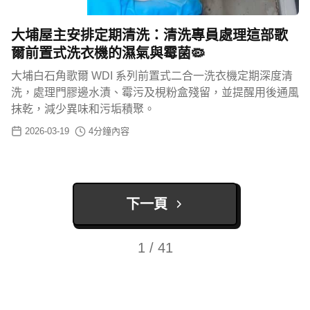
大埔屋主安排定期清洗：清洗專員處理這部歌
爾前置式洗衣機的濕氣與霉菌🦠
大埔白石角歌爾 WDI 系列前置式二合一洗衣機定期深度清
洗，處理門膠邊水漬、霉污及梘粉盒殘留，並提醒用後通風
抹乾，減少異味和污垢積聚。
2026-03-19
4
分鐘內容
下一頁
1 / 41