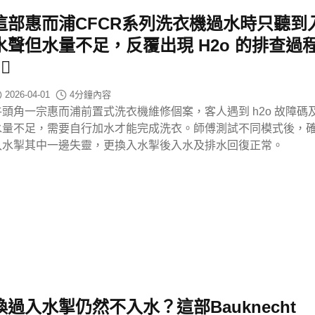
這部惠而浦CFCR系列洗衣機過水時只聽到
水聲但水量不足，反覆出現 H2o 的排查過
️‍♂️
2026-04-01
4
分鐘內容
牛頭角一宗惠而浦前置式洗衣機維修個案，客人遇到 h2o 故障碼
水量不足，需要自行加水才能完成洗衣。師傅測試不同模式後，
入水掣其中一邊失靈，更換入水掣後入水及排水回復正常。
換過入水掣仍然不入水？這部Bauknecht