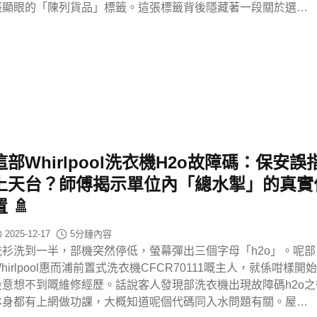
張顯眼的「陳列貨品」標籤。這張標籤背後隱藏著一段關於選…
這部Whirlpool洗衣機h2o故障碼：保安誤
上天台？師傅揭示單位內「總水掣」的真實
置 🚿
2025-12-17
5
分鐘內容
洗衫洗到一半，部機突然停低，螢幕彈出三個字母「h2o」。呢部
hirlpool惠而浦前置式洗衣機CFCR70111嘅主人，就係咁樣開
段意想不到嘅維修經歷。話說客人發現部洗衣機出現故障碼h2o之
本身都有上網做功課，大概知道呢個代碼同入水問題有關。屋…