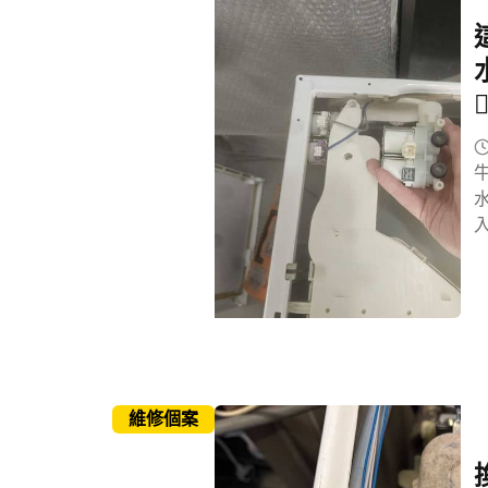
🕵
維修個案