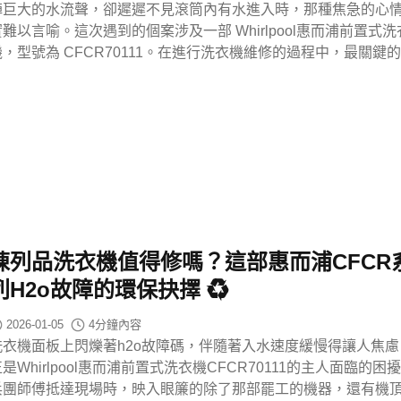
陣巨大的水流聲，卻遲遲不見滾筒內有水進入時，那種焦急的心
實難以言喻。這次遇到的個案涉及一部 Whirlpool惠而浦前置式洗
機，型號為 CFCR70111。在進行洗衣機維修的過程中，最關鍵
陳列品洗衣機值得修嗎？這部惠而浦CFCR
列h2o故障的環保抉擇 ♻️
2026-01-05
4
分鐘內容
洗衣機面板上閃爍著h2o故障碼，伴隨著入水速度緩慢得讓人焦慮
是Whirlpool惠而浦前置式洗衣機CFCR70111的主人面臨的困
兵團師傅抵達現場時，映入眼簾的除了那部罷工的機器，還有機