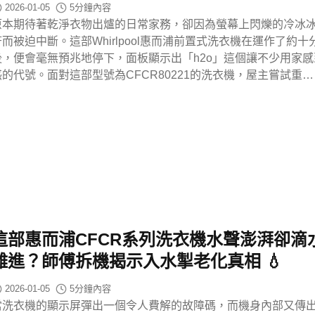
2026-01-05
5
分鐘內容
原本期待著乾淨衣物出爐的日常家務，卻因為螢幕上閃爍的冷冰
符而被迫中斷。這部Whirlpool惠而浦前置式洗衣機在運作了約十
後，便會毫無預兆地停下，面板顯示出「h2o」這個讓不少用家感
惑的代號。面對這部型號為CFCR80221的洗衣機，屋主嘗試重…
這部惠而浦CFCR系列洗衣機水聲澎湃卻滴
難進？師傅拆機揭示入水掣老化真相 💧
2026-01-05
5
分鐘內容
當洗衣機的顯示屏彈出一個令人費解的故障碼，而機身內部又傳