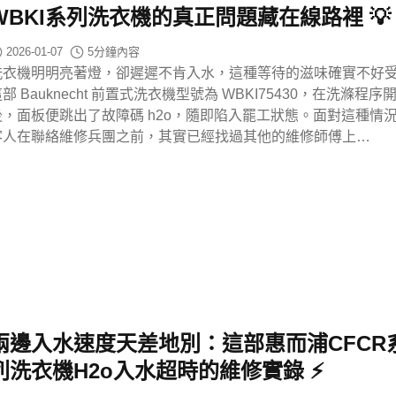
WBKI系列洗衣機的真正問題藏在線路裡 💡
2026-01-07
5
分鐘內容
洗衣機明明亮著燈，卻遲遲不肯入水，這種等待的滋味確實不好
部 Bauknecht 前置式洗衣機型號為 WBKI75430，在洗滌程序
後，面板便跳出了故障碼 h2o，隨即陷入罷工狀態。面對這種情
客人在聯絡維修兵團之前，其實已經找過其他的維修師傅上…
兩邊入水速度天差地別：這部惠而浦CFCR
列洗衣機h2o入水超時的維修實錄 ⚡