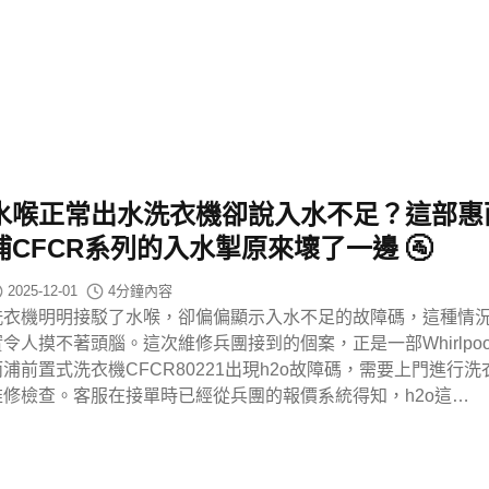
水喉正常出水洗衣機卻說入水不足？這部惠
浦CFCR系列的入水掣原來壞了一邊 🚰
2025-12-01
4
分鐘內容
洗衣機明明接駁了水喉，卻偏偏顯示入水不足的故障碼，這種情
實令人摸不著頭腦。這次維修兵團接到的個案，正是一部Whirlpoo
而浦前置式洗衣機CFCR80221出現h2o故障碼，需要上門進行洗
維修檢查。客服在接單時已經從兵團的報價系統得知，h2o這…