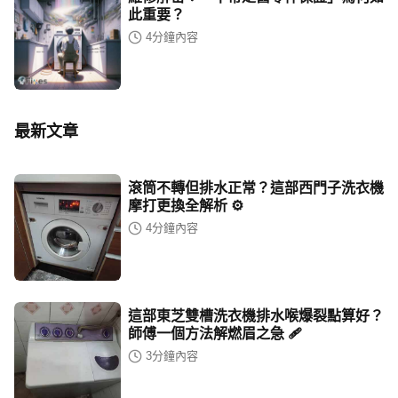
此重要？
4
分鐘內容
最新文章
滾筒不轉但排水正常？這部西門子洗衣機
摩打更換全解析 ⚙️
4
分鐘內容
這部東芝雙槽洗衣機排水喉爆裂點算好？
師傅一個方法解燃眉之急 🩹
3
分鐘內容