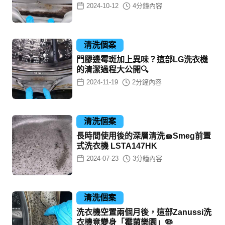
2024-10-12
4
分鐘內容
清洗個案
門膠邊霉斑加上異味？這部LG洗衣機
的清潔過程大公開🔍
2024-11-19
2
分鐘內容
清洗個案
長時間使用後的深層清洗🧽Smeg前置
式洗衣機 LSTA147HK
2024-07-23
3
分鐘內容
清洗個案
洗衣機空置兩個月後，這部Zanussi洗
衣機竟變身「霉菌樂園」🦠