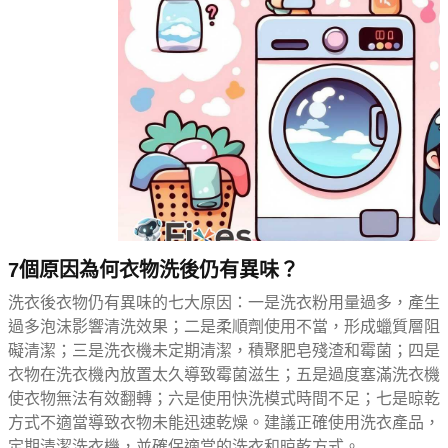
7個原因為何衣物洗後仍有異味？
洗衣後衣物仍有異味的七大原因：一是洗衣粉用量過多，產生
過多泡沫影響清洗效果；二是柔順劑使用不當，形成蠟質層阻
礙清潔；三是洗衣機未定期清潔，積聚肥皂殘渣和霉菌；四是
衣物在洗衣機內放置太久導致霉菌滋生；五是過度塞滿洗衣機
使衣物無法有效翻轉；六是使用快洗模式時間不足；七是晾乾
方式不適當導致衣物未能迅速乾燥。建議正確使用洗衣產品，
定期清潔洗衣機，並確保適當的洗衣和晾乾方式。