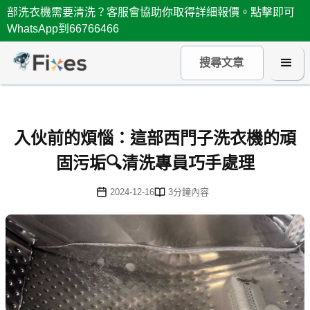
部洗衣機需要清洗？客服會協助你取得詳細報價。點擊即可
WhatsApp到66766466
入伙前的煩惱：這部西門子洗衣機的頑
固污垢🔍清洗專員巧手處理
2024-12-16
3
分鐘內容