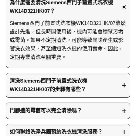
為什麼需要清洗Siemens西門子前置式洗衣機
WK14D321HK/07？
Siemens西門子前置式洗衣機WK14D321HK/07雖然
設計先進，但長時間使用後，機內可能會積聚污垢
或霉菌。如果不定期清洗，可能導致異味產生或影
響洗衣效果，甚至縮短洗衣機的使用壽命。因此，
定期專業清洗至關重要。
清洗Siemens西門子前置式洗衣機
WK14D321HK/07的步驟有哪些？
清洗Siemens西門子前置式洗衣機WK14D321HK/07
的步驟包括內窺檢查、使用高濃度活性氧軟化污
門膠邊的霉菌可以完全清除嗎？
垢、發泡劑分解頑固污漬、高壓水槍徹底沖洗及清
是的，門膠邊的霉菌可以透過專業技術完全清除。
除門膠邊霉菌。專業清洗能確保機內外角落完全清
我們會使用專業的除霉啫喱，經過細緻耐心的處
如何聯絡洗淨兵團預約洗衣機清洗服務？
潔，恢復洗衣機的最佳運作狀態。