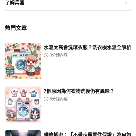
了解兵團
熱門文章
水溫太高會洗壞衣服？洗衣機水溫全解析
3
分鐘內容
7個原因為何衣物洗後仍有異味？
5
分鐘內容
維修解密：「不帶走舊零件保證」為何如