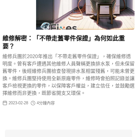
維修解密：「不帶走舊零件保證」為何如此重
要？
維修兵團於2020年推出「不帶走舊零件保證」，確保維修透
明度。曾有客戶遭遇其他維修人員聲稱更換排水泵，但未保留
舊零件，後經維修兵團檢查發現排水泵相當殘舊，可能未曾更
換。維修兵團堅持使用全新原廠零件，維修時會拍照記錄並讓
客戶檢視更換的零件，以保障客戶權益，建立信任，並鼓勵選
擇維修而非更換，既節省開支又環保。
2023-02-28
4
分鐘內容