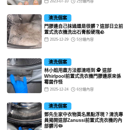
2023-07-10
2
分鐘內容
清洗個案
門膠邊自己抹過還是很髒？這部日立前
置式洗衣機洗出石膏般硬塊🪨
2025-12-29
5
分鐘內容
清洗個案
林小姐用盡方法都清唔到 🕵️ 這部
Whirlpool前置式洗衣機門膠邊原來係
霉菌作怪
2025-12-24
6
分鐘內容
清洗個案
鄧先生家中衣物莫名黑點浮現？清洗專
員揭開這部Zanussi前置式洗衣機的內
部髒污🦠