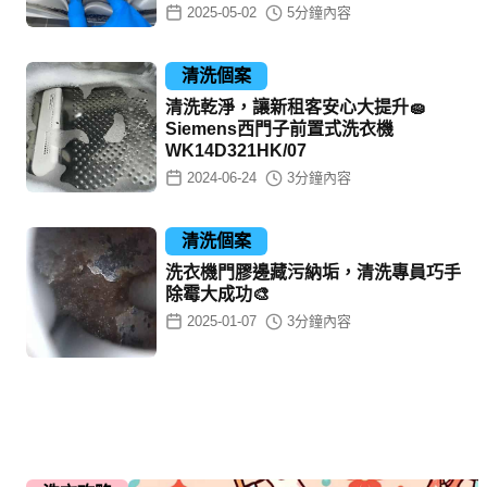
2025-05-02
5
分鐘內容
清洗個案
清洗乾淨，讓新租客安心大提升🧽
Siemens西門子前置式洗衣機
WK14D321HK/07
2024-06-24
3
分鐘內容
清洗個案
洗衣機門膠邊藏污納垢，清洗專員巧手
除霉大成功🎨
2025-01-07
3
分鐘內容