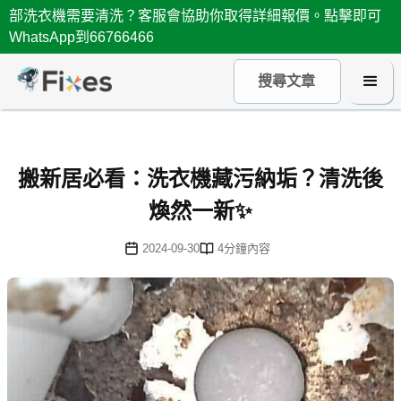
部洗衣機需要清洗？客服會協助你取得詳細報價。點擊即可
WhatsApp到66766466
搬新居必看：洗衣機藏污納垢？清洗後
煥然一新✨
2024-09-30
4
分鐘內容