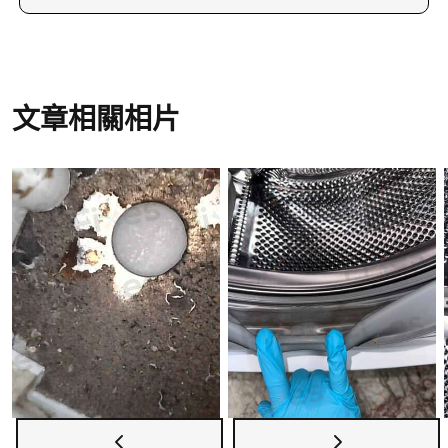
進行清洗。此外，保持洗衣機門膠邊的乾燥，可以
如需洗衣機清洗服務，請致電23604000或
防止霉菌滋生。
WhatsApp至66766466，亦可瀏覽洗淨兵團網站了
解更多服務細節。我們的服務覆蓋全香港，隨時為
您提供專業的清洗服務。
文章相關相片