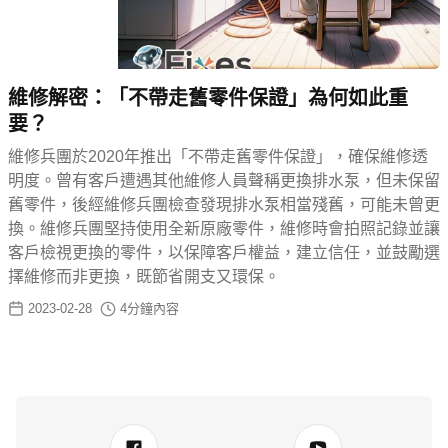
維修解密：「不帶走舊零件保證」為何如此重
要？
維修兵團於2020年推出「不帶走舊零件保證」，確保維修透
明度。曾有客戶遭遇其他維修人員聲稱更換排水泵，但未保留
舊零件，後經維修兵團檢查發現排水泵相當殘舊，可能未曾更
換。維修兵團堅持使用全新原廠零件，維修時會拍照記錄並讓
客戶檢視更換的零件，以保障客戶權益，建立信任，並鼓勵選
擇維修而非更換，既節省開支又環保。
2023-02-28
4
分鐘內容