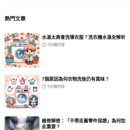
熱門文章
水溫太高會洗壞衣服？洗衣機水溫全解析
3
分鐘內容
7個原因為何衣物洗後仍有異味？
5
分鐘內容
維修解密：「不帶走舊零件保證」為何如
此重要？