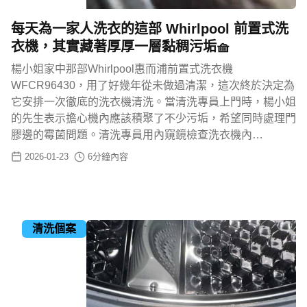
每天為一家人洗衣的這部 Whirlpool 前置式洗
衣機，其實藏著厚厚一層黏稠污垢🧺
楊小姐家中那部Whirlpool惠而浦前置式洗衣機
WFCR96430，用了好幾年從未做過清潔，這次終於決定為
它安排一次徹底的洗衣機清洗。當清洗專員上門時，楊小姐
的先生表示擔心機內應該積聚了不少污垢，希望同時處理門
膠邊的霉菌問題。清洗專員用內窺鏡檢查洗衣機內…
2026-01-23
6
分鐘內容
清洗個案