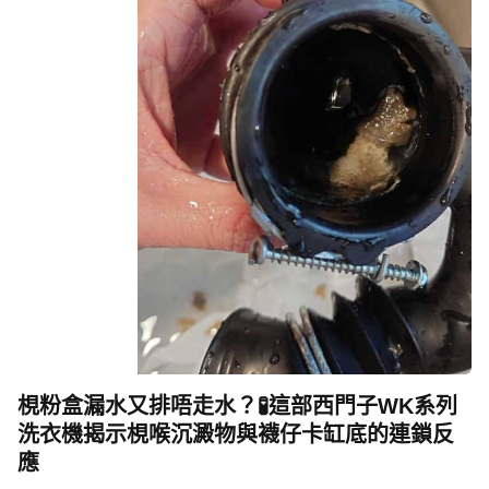
梘粉盒漏水又排唔走水？🧪這部西門子WK系列
洗衣機揭示梘喉沉澱物與襪仔卡缸底的連鎖反
應