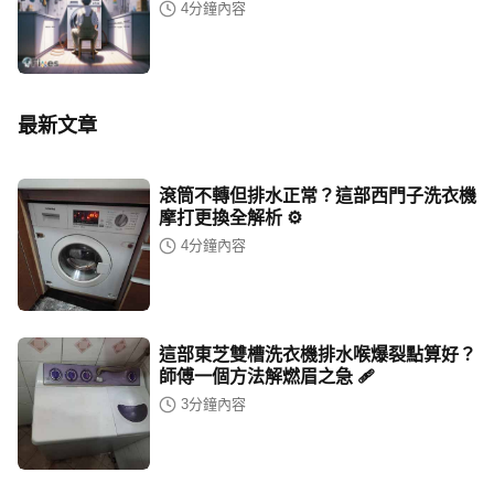
4
分鐘內容
最新文章
滾筒不轉但排水正常？這部西門子洗衣機
摩打更換全解析 ⚙️
4
分鐘內容
這部東芝雙槽洗衣機排水喉爆裂點算好？
師傅一個方法解燃眉之急 🩹
3
分鐘內容