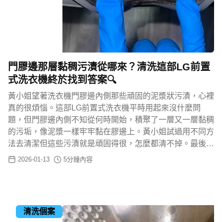
門膠邊那層黏稠污漬從哪來？清洗這部LG前置
式洗衣機終於找到答案🔍
黃小姐望著洗衣機門膠邊內側那些頑固的泥漿狀污漬，心裡
真的很煩惱。這部LG前置式洗衣機平時用起來沒什麼問
題，但門膠邊內側不知從何時開始，積聚了一層又一層黏稠
的污垢，像泥漿一樣牢牢黏在膠邊上。黃小姐試過用不同方
法去清潔但這些污漬就是頑固得很，怎麼都清不掉。最後…
2026-01-13
5
分鐘內容
清洗個案