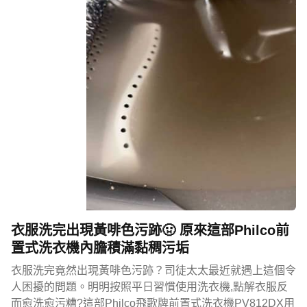
衣服洗完出現黃啡色污跡🤢 原來這部Philco前
置式洗衣機內膽積滿黏稠污垢
衣服洗完竟然出現黃啡色污跡？司徒太太最近就遇上這個令
人困擾的問題。明明按照平日習慣使用洗衣機,點解衣服反
而愈洗愈污糟?這部Philco飛歌牌前置式洗衣機PV812DX用