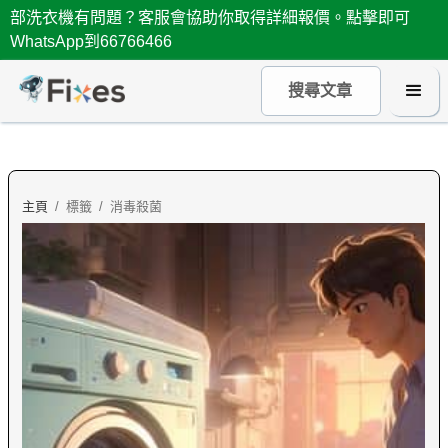
部洗衣機有問題？客服會協助你取得詳細報價。點擊即可
WhatsApp到66766466
主頁
/
標籤
/
消毒殺菌