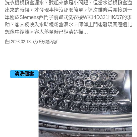
洗衣機梘粉盒漏水，聽起來像是小問題，但當水從梘粉盒溢
出來的時候，才發現事情沒那麼簡單。這次維修兵團接到一
單關於Siemens西門子前置式洗衣機WK14D321HK/07的求
助，客人反映入水時梘粉盒漏水，師傅上門後發現問題遠比
想像中複雜。客人落單時已經清楚描…
2026-02-13
5
分鐘內容
清洗個案