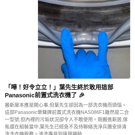
「嘩！好令立立！」葉先生終於敢用這部
Panasonic前置式洗衣機了 🎉
搬新屋本應是開心事,但葉先生卻因為一部洗衣機而煩惱。
這部Panasonic樂聲牌前置式洗衣機NAS086F1雖然是二合
一型號,但內裡的污垢狀況卻令人不敢使用。剛搬進新居,傢
俬還在組裝當中,葉先生已經急不及待聯絡洗淨兵團安排清
洗洗衣機服務。清洗專員到達現場時…