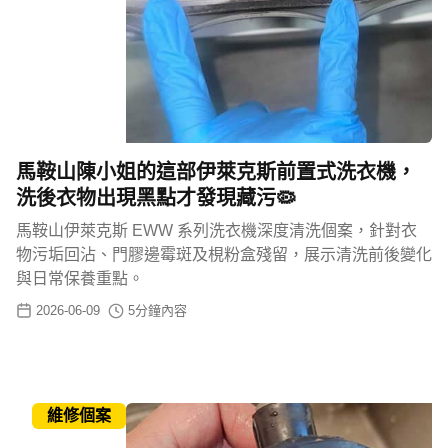
馬鞍山陳小姐的這部伊萊克斯前置式洗衣機，
洗後衣物出現黑點才發現藏污🦠
馬鞍山伊萊克斯 EWW 系列洗衣機深度清洗個案，針對衣
物污垢回沾、門膠邊霉斑及梘粉盒殘留，展示清洗前後變化
與日常保養重點。
2026-06-09
5
分鐘內容
維修個案