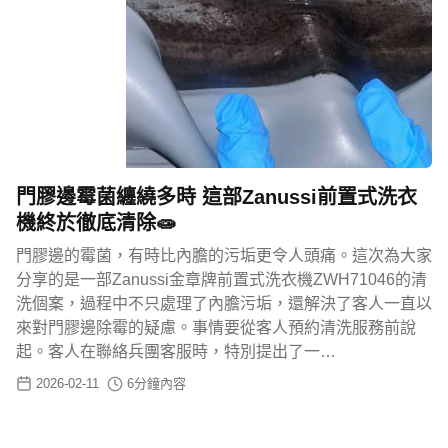
門膠邊霉菌纏繞多時 這部Zanussi前置式洗衣
機終於徹底清除🧫
門膠邊的霉菌，有時比內膽的污垢更令人頭痛。這次為大家
分享的是一部Zanussi金章牌前置式洗衣機ZWH71046的清
洗個案，過程中不只處理了內膽污垢，還解決了客人一直以
來對門膠邊除霉的疑慮。事情要從客人預約清洗服務前說
起。客人在聯絡兵團客服時，特別提出了一…
2026-02-11
6
分鐘內容