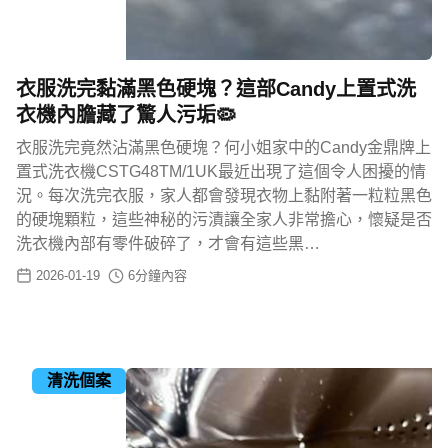
衣服洗完黏滿黑色硬塊？這部Candy上置式洗
衣機內膽藏了驚人污垢🦠
衣服洗完竟然沾滿黑色硬塊？何小姐家中的Candy金鼎牌上
置式洗衣機CSTG48TM/1UK最近出現了這個令人困擾的情
況。每次洗完衣服，家人都會發現衣物上黏附著一粒粒黑色
的硬塊顆粒，這些神秘的污漬讓全家人非常擔心，懷疑是否
洗衣機內部有零件破碎了，才會有這些黑…
2026-01-19
6
分鐘內容
清洗個案