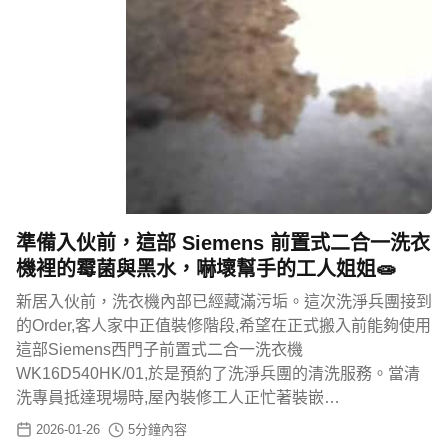
準備入伙前，這部 Siemens 前置式二合一洗衣
機裡的霉菌與黑水，嚇壞幫手的工人姐姐🧫
新居入伙前，洗衣機內部已經藏滿污垢。這次洗淨兵團接到
的Order,客人家中正值裝修階段,希望在正式搬入前能夠使用
這部Siemens西門子前置式二合一洗衣機
WK16D540HK/01,於是預約了洗淨兵團的清洗服務。當清
洗專員抵達現場時,屋內裝修工人正忙著裝嵌…
2026-01-26
5
分鐘內容