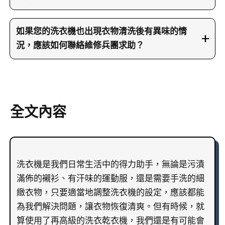
霉菌和水垢的形成情況。接著，師傅會進行內部拆
要預防洗衣機出現衣物異味，建議在日常使用中注
解和深層清潔，清除所有容易積聚污垢的部位，再
意適量添加洗衣粉及柔順劑，避免產生過多泡沫和
如果您的洗衣機也出現衣物清洗後有異味的情
重新組裝並進行測試，以確認所有功能恢復正常。
殘留物；同時，每次洗衣後應將衣物及內部水分及
況，應該如何聯絡維修兵團求助？
整個過程力求細致，從根本上解決異味問題，讓洗
時清除，保持洗衣機通風。定期使用專用清潔劑或
衣機回復原有的清潔性能。
如果您部洗衣機也出現洗完衣物仍有異味或其他清
進行自我清洗，可以去除內部的肥皂殘渣、霉菌和
洗異常情況，請即刻聯絡我們以獲得協助。您可以
水垢。此外，避免一次過度塞滿洗衣機，並確保衣
透過電話23604000或WhatsApp聯絡66766466，我
物能夠充分攪動、均勻洗滌，這些做法都有助於延
們的維修兵團師傅將盡快安排上門檢查及維修。同
全文內容
長洗衣機的使用壽命並保持清新的洗衣效果。
時，歡迎您瀏覽維修兵團網站以了解更多資訊。我
們的服務網絡覆蓋整個香港，致力於為您提供方
便、及時的洗衣機維修服務。
洗衣機是我們日常生活中的得力助手，無論是污漬
滿佈的襯衫、有汗味的運動服，還是需要手洗的細
緻衣物，只要適當地調整洗衣機的設定，應該都能
為我們解決問題，讓衣物恢復清爽。但有時候，就
算使用了再高級的洗衣乾衣機，我們還是有可能會