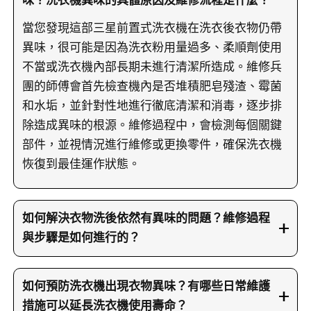
味？洗衣機異味的具體原因及維修流程是什麼？
當您發現這部三星前置式洗衣機在洗衣後衣物仍帶
異味，很可能是因為洗衣粉用量過多、柔順劑使用
不當或洗衣機內部長期未進行清潔所造成。維修兵
團的師傅會首先檢查機內是否堆積肥皂殘渣、霉菌
和水垢，並針對性地進行徹底清潔和消毒，逐步排
除造成異味的根源。維修過程中，會檢測每個關鍵
部件，並視情況進行維修或更換零件，確保洗衣機
恢復到最佳運作狀態。
如何解決衣物洗後依然有異味的問題？維修過程
與步驟是如何進行的？
當衣物洗後仍帶有異味時，維修師傅會採取一系列
檢查和維修措施。首先，會徹底檢查洗衣機內部，
如何預防洗衣機出現衣物異味？有哪些日常維護
包括檢視是否有殘留的洗衣粉或柔順劑，以及檢查
措施可以延長洗衣機使用壽命？