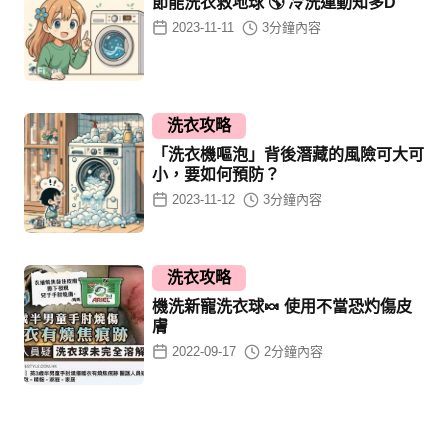
節能洗衣救地球 🌎 冷洗運動知多D
2023-11-11
3
分鐘內容
洗衣攻略
「洗衣機嘔泡」背後潛藏的風險可大可
小，要如何預防？
2023-11-12
3
分鐘內容
洗衣攻略
機洗新寵洗衣球🍬 使用不當恐灼傷皮
膚
2022-09-17
2
分鐘內容