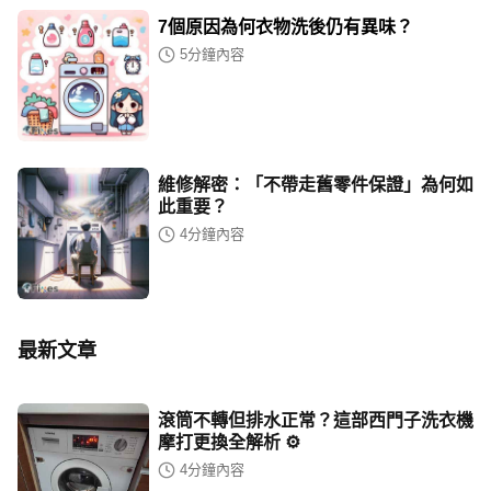
7個原因為何衣物洗後仍有異味？
5
分鐘內容
維修解密：「不帶走舊零件保證」為何如
此重要？
4
分鐘內容
最新文章
滾筒不轉但排水正常？這部西門子洗衣機
摩打更換全解析 ⚙️
4
分鐘內容