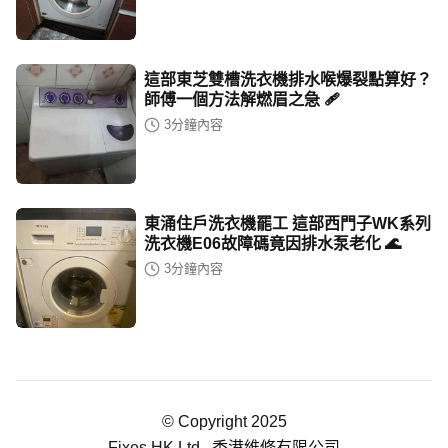
這部東芝雙槽洗衣機排水喉爆裂點算好？
師傅一個方法解燃眉之急 🩹
3
分鐘內容
東涌住戶洗衣機罷工 這部西門子WK系列
洗衣機E06故障碼竟因排水泵老化 🌊
3
分鐘內容
© Copyright 2025
Fixes HK Ltd., 香港維修有限公司