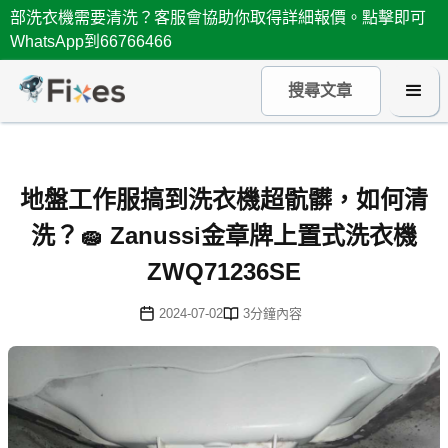
部洗衣機需要清洗？客服會協助你取得詳細報價。點擊即可
WhatsApp到66766466
地盤工作服搞到洗衣機超骯髒，如何清
洗？🧽 Zanussi金章牌上置式洗衣機
ZWQ71236SE
2024-07-02
3
分鐘內容