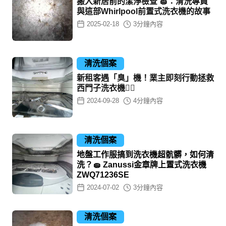
搬入新居前的潔淨檢查 🧽：清洗專員
與這部Whirlpool前置式洗衣機的故事
2025-02-18
3
分鐘內容
清洗個案
新租客遇「臭」機！業主即刻行動拯救
西門子洗衣機🦸‍♀️
2024-09-28
4
分鐘內容
清洗個案
地盤工作服搞到洗衣機超骯髒，如何清
洗？🧽 Zanussi金章牌上置式洗衣機
ZWQ71236SE
2024-07-02
3
分鐘內容
清洗個案