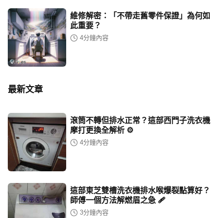
維修解密：「不帶走舊零件保證」為何如
此重要？
4
分鐘內容
最新文章
滾筒不轉但排水正常？這部西門子洗衣機
摩打更換全解析 ⚙️
4
分鐘內容
這部東芝雙槽洗衣機排水喉爆裂點算好？
師傅一個方法解燃眉之急 🩹
3
分鐘內容