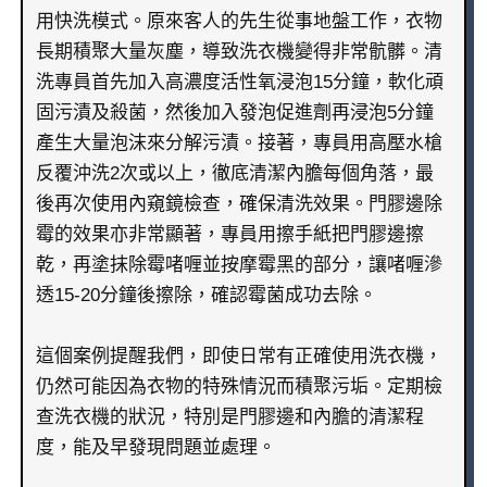
用快洗模式。原來客人的先生從事地盤工作，衣物
長期積聚大量灰塵，導致洗衣機變得非常骯髒。清
洗專員首先加入高濃度活性氧浸泡15分鐘，軟化頑
固污漬及殺菌，然後加入發泡促進劑再浸泡5分鐘
產生大量泡沫來分解污漬。接著，專員用高壓水槍
反覆沖洗2次或以上，徹底清潔內膽每個角落，最
後再次使用內窺鏡檢查，確保清洗效果。門膠邊除
霉的效果亦非常顯著，專員用擦手紙把門膠邊擦
乾，再塗抹除霉啫喱並按摩霉黑的部分，讓啫喱滲
透15-20分鐘後擦除，確認霉菌成功去除。
這個案例提醒我們，即使日常有正確使用洗衣機，
仍然可能因為衣物的特殊情況而積聚污垢。定期檢
查洗衣機的狀況，特別是門膠邊和內膽的清潔程
度，能及早發現問題並處理。