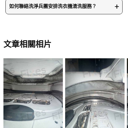
讓啫喱滲透15-20分鐘後擦除。
約需要30-45分鐘，視乎污垢的嚴重程度。使用高濃
如何聯絡洗淨兵團安排洗衣機清洗服務？
度活性氧浸泡、發泡促進劑、水槍沖洗和除霉啫喱
若你的洗衣機需要清洗，歡迎隨時找洗淨兵團幫
處理等步驟，確保內膽和門膠邊徹底清潔。
手。你可以致電23604000，也可WhatsApp洗淨兵
團66766466，或到洗淨兵團網站了解更多服務細
節。我們的服務覆蓋全香港。
文章相關相片