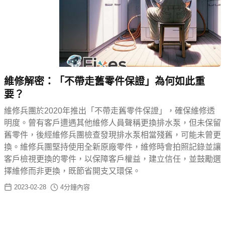
維修解密：「不帶走舊零件保證」為何如此重
要？
維修兵團於2020年推出「不帶走舊零件保證」，確保維修透
明度。曾有客戶遭遇其他維修人員聲稱更換排水泵，但未保留
舊零件，後經維修兵團檢查發現排水泵相當殘舊，可能未曾更
換。維修兵團堅持使用全新原廠零件，維修時會拍照記錄並讓
客戶檢視更換的零件，以保障客戶權益，建立信任，並鼓勵選
擇維修而非更換，既節省開支又環保。
2023-02-28
4
分鐘內容