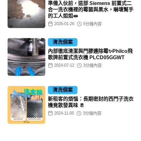
準備入伙前，這部 Siemens 前置式二
合一洗衣機裡的霉菌與黑水，嚇壞幫手
的工人姐姐🧫
2026-01-26
5
分鐘內容
清洗個案
內部徹底清潔與門膠邊除霉✨Philco飛
歌牌前置式洗衣機 PLCD05GGWT
2024-07-12
3
分鐘內容
清洗個案
新租客的煩惱：長期密封的西門子洗衣
機竟散發異味 🚪
2024-11-05
3
分鐘內容