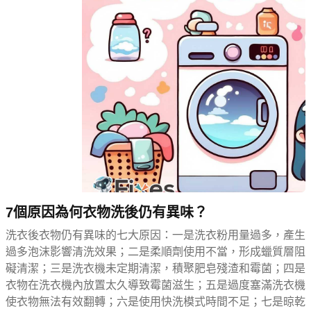
7個原因為何衣物洗後仍有異味？
洗衣後衣物仍有異味的七大原因：一是洗衣粉用量過多，產生
過多泡沫影響清洗效果；二是柔順劑使用不當，形成蠟質層阻
礙清潔；三是洗衣機未定期清潔，積聚肥皂殘渣和霉菌；四是
衣物在洗衣機內放置太久導致霉菌滋生；五是過度塞滿洗衣機
使衣物無法有效翻轉；六是使用快洗模式時間不足；七是晾乾