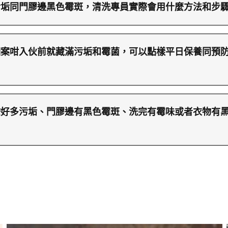
污垢同門膠邊黑色霉斑，清洗專員實際會用什麼方法和步
污垢的個案，清洗專員會先用內窺鏡詳細檢查，記錄內膽
是處理內膽：會先在滾筒內加入適當比例的高濃度活性氧
個案咁入伙前就藏滿污垢和霉菌，可以點樣平日保養同預
段時間，令黏在金屬表面的陳年污垢慢慢軟化，同時做到
令清洗液產生大量細緻泡沫，包裹著滾筒每一處位，將躲
層厚污垢、門膠邊滿布霉斑的情況，平日使用同保養習慣
清洗專員會用高壓水槍反覆沖洗內膽，亦會配合轉動滾筒
粉盒，至少保持半小時至一小時通風，等機內自然風乾，
不會殘留在機內。之後就到門膠邊：會先抹乾膠邊水分，
膽好多污垢、門膠邊有黑色霉斑、洗完有霉味或者衣物有
可以定期用乾淨布或紙巾抹乾，特別是摺位同邊緣位置，
按摩，等啫喱真正滲入霉菌根部，靜置大約十五至二十分
洗衣劑份量，同按衣物類型選擇合適的洗程，不要長期過
複一次，直到膠邊回復潔淨。最後再做一次整體沖洗及抹
膽污水好深色、門膠邊發霉、洗完衫有霉味、酸味，甚至
主要來源。第四，建議每三至六個月做一次保養式清洗，
的機會。
量污垢，單靠自動清潔程式或者自己加清潔劑已經好難處
沖走；若環境濕度高、家中有皮膚敏感人士或嬰幼兒，深
清洗，幫您徹底處理內膽、去除霉菌同異味。如果想查詢
處理。最後，裝修期間如果洗衣機已經就位，最好用膠紙
返您部機的情況；或者用 WhatsApp 66766466 傳
石屎粉進入內膽，就可以大大降低入伙前清洗的難度。
亦可以上「洗淨兵團網站」了解更多洗衣機清洗個案、服