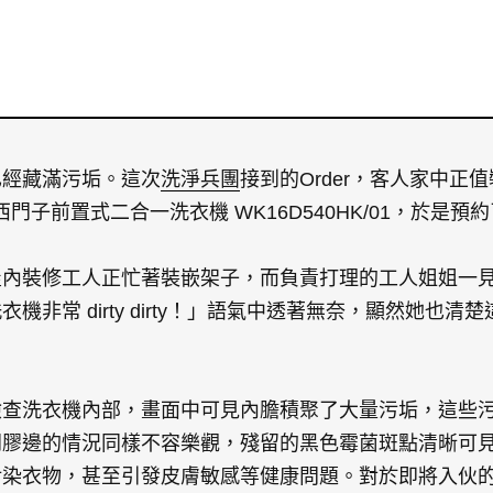
已經藏滿污垢。這次
洗淨兵團
接到的Order，客人家中正
s 西門子前置式二合一洗衣機 WK16D540HK/01，於
屋內裝修工人正忙著裝嵌架子，而負責打理的工人姐姐一
機非常 dirty dirty！」語氣中透著無奈，顯然她也
檢查洗衣機內部，畫面中可見內膽積聚了大量污垢，這些
門膠邊的情況同樣不容樂觀，殘留的黑色霉菌斑點清晰可
污染衣物，甚至引發皮膚敏感等健康問題。對於即將入伙