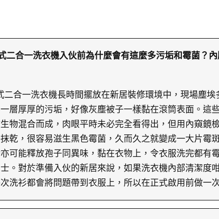
子前置式二合一洗衣機入伙前為什麼會有這麼多污垢和霉菌？
子前置式二合一洗衣機長時間擺放在新居裝修環境中，現場塵
了一層厚厚的污垢，好像灰塵被子一樣黏在滾筒表面。這
微生物混合而成，肉眼平時未必完全看得出，但用內窺鏡
少抹乾，很容易滋生黑色霉菌，久而久之就變成一大片霉
時亦可能釋放孢子同異味，黏在衣物上，令衣服洗完都有
人士。對於準備入伙的新居來說，如果洗衣機內部清潔度
每次洗衫都會將問題帶到衣服上，所以在正式啟用前做一