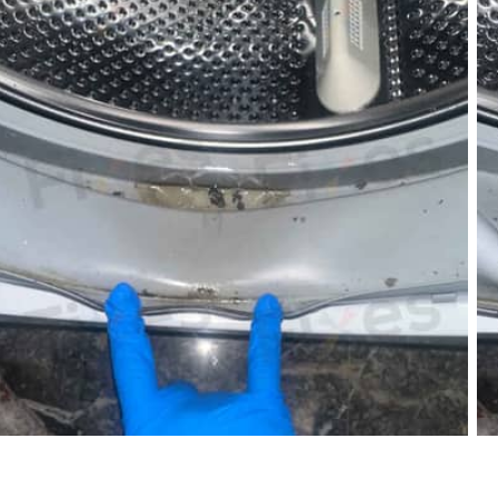
已經用咗好多年的舊樓單
機。