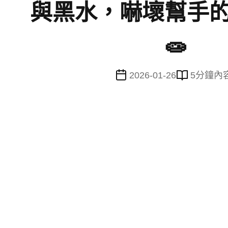
與黑水，嚇壞幫手
🧫
2026-01-26
5
分鐘內