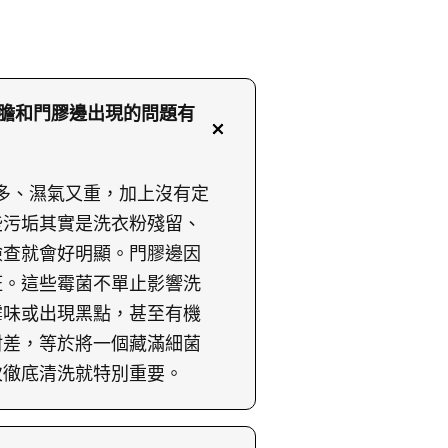
內膽和門膠邊出現的問題有
埃多、濕氣又重，加上沒有定
些污垢其實是洗衣粉殘留、
檢查就會好明顯。門膠邊因
斑。這些霉菌不單止影響洗
霉味或出現黑點，甚至有機
咁差，等於將一個藏滿細菌
次徹底清洗就特別重要。