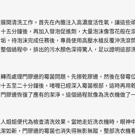
即展開清洗工作。首先在內膽注入高濃度活性氧，讓這些
。十五分鐘後，再加入發泡促進劑，大量泡沫像雪花般在
污垢。待泡沫完成任務後，專員使用高壓水槍反覆沖洗滾
。整個過程中，排出的污水顏色深得驚人，足以證明這部
員轉而處理門膠邊的霉菌問題。先擦乾膠邊，然後在發霉
約十五至二十分鐘後，啫喱已經深入霉菌根部，這時再用
，門膠邊恢復了應有的潔淨。這個過程就像為洗衣機做了
工人姐姐便代為檢查清洗效果。當她走近洗衣機時，眼神
光潔如新，門膠邊的霉菌也消失得無影無蹤，整部洗衣機