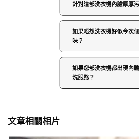
針對這部洗衣機內膽厚厚
面對這類洗衣機內部藏滿
才開始分步處理。第一步
如果唔想洗衣機好似今次
水位，再讓它靜置浸泡一
味？
後會再加入發泡促進劑，
要避免洗衣機出現內膽一
慢慢推走。完成浸泡後，
後，建議打開機門同洗衣
清洗劑和污垢完全排走，
如果您部洗衣機都出現內
不易滋生。第二，門膠邊
啫喱，用手指或工具輕力
洗服務？
成霉斑。第三，盡量控制
解的霉斑，如有需要會重
如果您部洗衣機都出現內
這些殘留是形成污垢層的
淨，減低日後再積聚污垢
漬，代表機內已經積聚大
位空機運行，將初期污垢
清洗專員上門做一次深層
交由清洗專員拆解檢查和
文章相關相片
23604000，同我們團隊講
入水位遮好，減少塵埃同
處理的位置和時間安排。