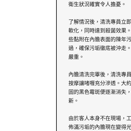
衛生狀況確實令人擔憂。
了解情況後，清洗專員立
軟化，同時達到殺菌效果
些黏附在內膽表面的陳年
過，確保污垢徹底被沖走
嚴重。
內膽清洗完畢後，清洗專
按摩讓啫喱充分滲透。大
固的黑色霉斑便逐漸消失
新。
由於客人本身不在現場，
佈滿污垢的內膽現在變得