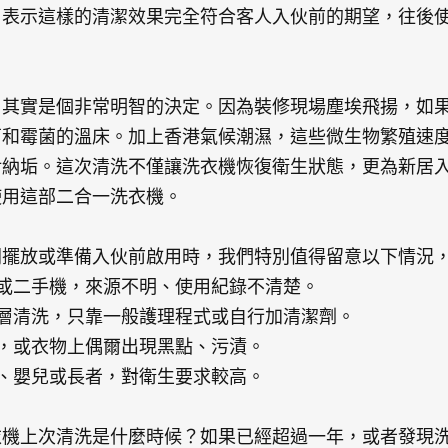
，表示這樣的清潔效果完全符合客人入伙前的期望，往後
，其實是個非常明智的決定。因為裝修現場塵埃飛揚，如
菌和霉菌的溫床。加上香港氣候潮濕，這些微生物繁殖速
污納垢。這次清洗不僅讓洗衣機恢復衛生狀態，更為新居
使用這部二合一洗衣機。
間擺放或準備入伙前啟用時，我們特別值得留意以下情況
機或二手機，來源不明、使用紀錄不清楚。
深層清洗，只靠一般護理程式或自行加清潔劑。
味，或衣物上偶爾出現黑點、污漬。
感、嬰兒或長者，對衛生要求較高。
衣機上次清洗是什麼時候？如果已經超過一年，或者發現