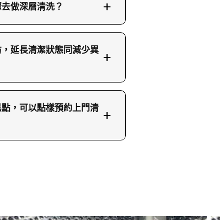
驟去做深層清洗？
同門膠邊的實際情況，之後
清洗液，讓機內注水至指定
防，延長清潔狀態同減少異
殺菌同分解異味的效果。之
在縫隙、孔洞同邊位的污垢
好重要。首先，每次洗完衫
，逐格沖走殘留污水，確保
減少長期潮濕環境，霉菌就
再在霉斑位置均勻塗上除霉
黑點，可以點樣預約上門清
避免洗衣水同洗衣劑殘留變
鐘，再用乾淨布抹走已被分
量用洗衣粉或柔順劑，因為
乾，令洗衣機內部真正乾
偶爾見到衣物有黑點或污
可以用專用清潔劑配合高水
理。呢個時候就好值得安排
層清洗就最好一年做一次，
或預約，可以直接打電話
、保護膜或包裝物將機身同
相片同影片，比我們初步評估需要
務流程同收費詳情。服務範