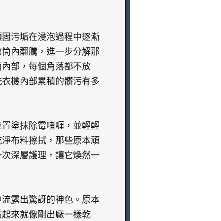
頑固污垢在浸泡過程中逐漸
滾筒內翻騰，進一步分解那
筒內部，每個角落都不放
洗衣機內部累積的髒污有多
位置塗抹除霉啫喱，並輕輕
乾淨布料擦拭，那些原本頑
一次深層護理，讓它煥然一
中流露出驚訝的神色。原本
看起來就像剛出廠一樣乾