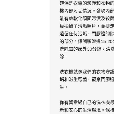
確保洗衣機的潔淨和衣物
機內部污垢情況。發現內部
能有效軟化頑固污漬及殺
員拍攝了污垢照片，並排
遺留任何污垢。門膠邊的
的部分。讓啫喱滲透15-
邊除霉的額外30分鐘。清
除。
洗衣機就像我們的衣物守
垢和滋生霉菌。觀察門膠
生。
你有留意過自己的洗衣機
新和安心的生活環境。保