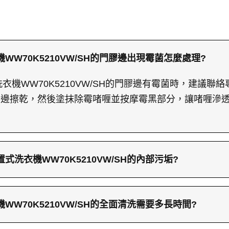
機WW70K5210VW/SH的門膠邊出現霉菌怎麼處理?
式洗衣機WW70K5210VW/SH的門膠邊有霉菌時，建議
邊擦乾，然後塗抹除霉啫喱並按摩霉黑部分，讓啫喱滲透1
置式洗衣機WW70K5210VW/SH的內部污垢?
洗衣機WW70K5210VW/SH的內部污垢時，首先加入高
產生泡沫分解污漬。接著使用高壓水槍反覆沖洗兩次或以
機WW70K5210VW/SH的全面清洗需要多長時間?
次內部是否潔淨。