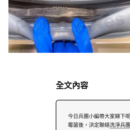
全文內容
今日兵團小編帶大家睇下呢部
霉菌後，決定聯絡
洗淨兵