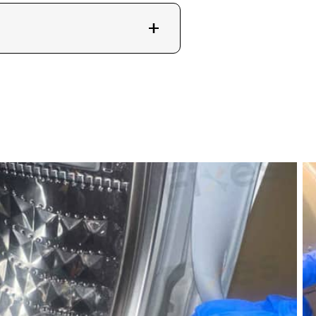
，再加上門膠邊除霉的額外30
泡、高壓水槍沖洗及最終檢
466。我們的清洗服務覆蓋全香