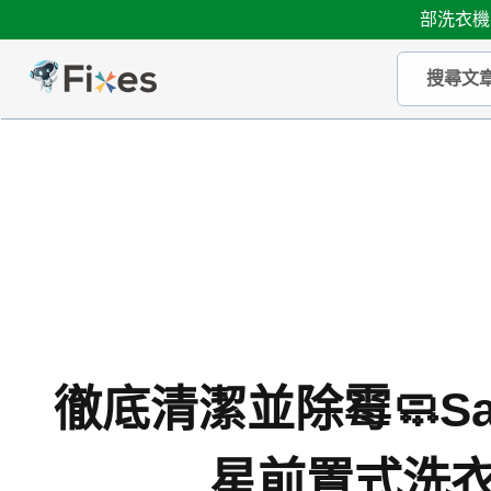
部洗衣機
徹底清潔並除霉🧼Sa
星前置式洗