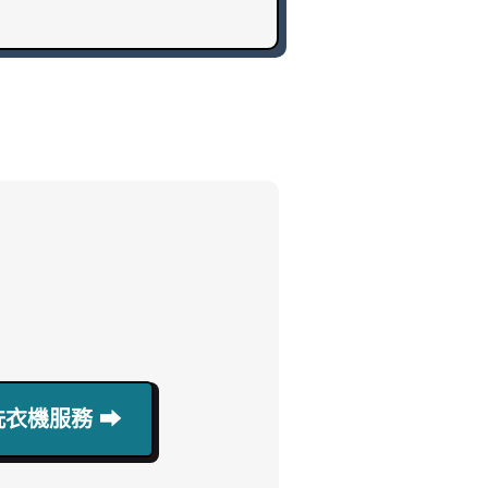
衣機服務 ⮕