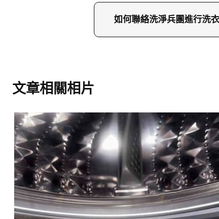
清洗Samsung三星前置式
分鐘。這過程包括內視鏡
如何聯絡洗淨兵團進行洗衣
查。
若需要洗衣機清洗服務，可致電
港，更多服務詳情可瀏覽
文章相關相片