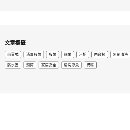
文章標籤
前置式
消毒殺菌
殺菌
細菌
污垢
內窺鏡
無創清洗
防水圈
滾筒
家居安全
清洗專員
異味