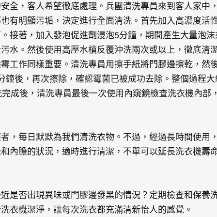
的安全，客人希望徹底處理。兵團清洗專員來到客人家中
也有明顯污垢，決定進行全面清洗。首先加入高濃度活性
菌。接著，加入發泡促進劑浸泡5分鐘，期間產生大量泡沫
走污水。然後使用高壓水槍反覆沖洗兩次或以上，徹底清
除霉工作同樣重要。清洗專員用擦手紙將門膠邊擦乾，然
20分鐘後，再次擦除，確認霉菌已被成功去除。整個過程
洗完成後，清洗專員最後一次使用內窺鏡檢查洗衣機內部
護者，每日默默為我們清洗衣物。不過，經過長時間使用
邊和內膽的狀況，適時進行清潔，不單可以延長洗衣機壽
最近是否出現異味或門膠邊發黑的情況？定期檢查和保養
持洗衣機潔淨，讓每次洗衣都充滿清新怡人的感覺。