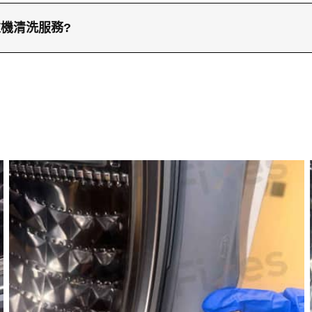
洗衣機WW70K5210VW/SH的全面過程大約需要2小時
檢查洗衣機內部污垢、高濃度活性氧浸泡、發泡促進劑浸
機清洗服務?
23604000聯絡洗淨兵團，或WhatsApp至66766
洗淨兵團網站了解。