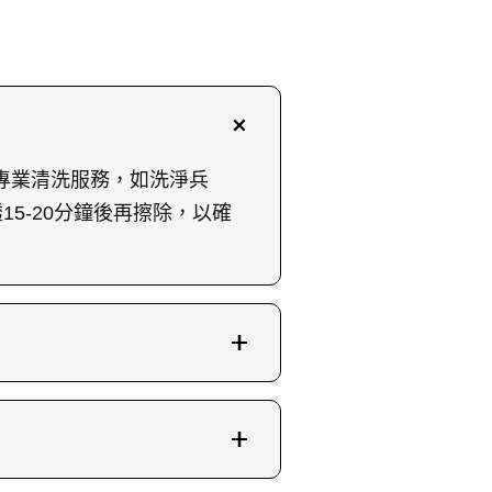
聯絡專業清洗服務，如洗淨兵
5-20分鐘後再擦除，以確
濃度活性氧浸泡15分鐘，再加
上，確保內膽每個角落都被