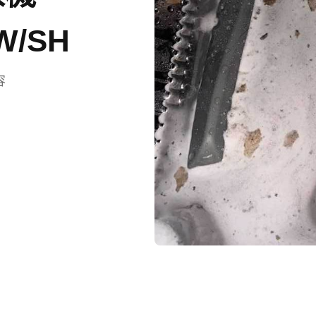
W/SH
容